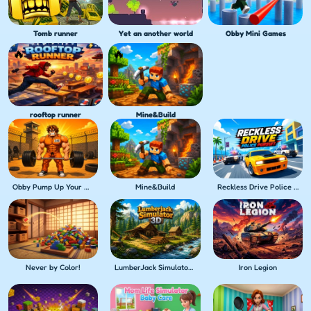
Tomb runner
Yet an another world
Obby Mini Games
rooftop runner
Mine&Build
Obby Pump Up Your Muscles! 1 per second
Mine&Build
Reckless Drive Police Pursuit
Never by Color!
LumberJack Simulator 3D
Iron Legion