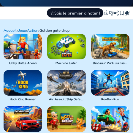
👍
👎
☆
Sois le premier à noter !
Accueil
›
Jeux
›
Action
›
Golden gate drop
Obby Battle Arena
Machine Eater
Dinosaur Park Jurassic Dino World
Hook King Runner
Air Assault Ship Defense
Rooftop Run