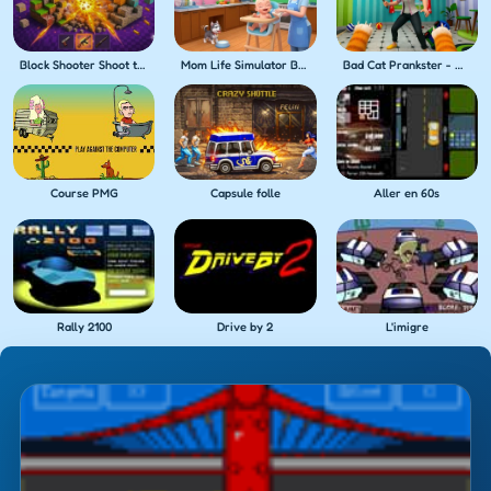
Block Shooter Shoot the Blocks!
Mom Life Simulator Baby Care
Bad Cat Prankster - Mom's Return
Course PMG
Capsule folle
Aller en 60s
Rally 2100
Drive by 2
L'imigre