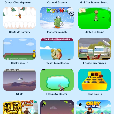
Driver Club Highway Racing
Cat and Granny
Mini Car Runner Meme Games
Dents de Tommy
Monster munch
Battez la taupe
Hacky sack jr
Pocket bumblestick
Fessee aux singes
UFOs
Mosquito blaster
Tape souris