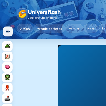
Universflash
Jeux gratuits en ligne
Action
Arcade et Heros
Voiture
Moto
Sp