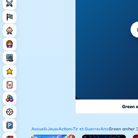
Green a
Accueil
›
Jeux
›
Action
›
Tir et Guerre
›
Arc
›
Green archer 