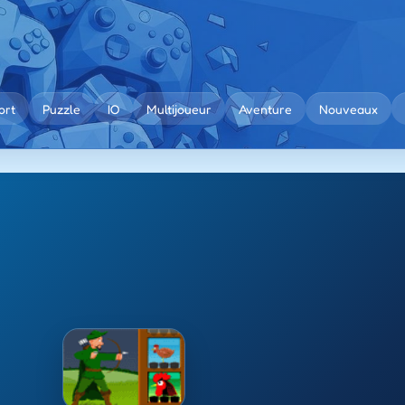
ort
Puzzle
IO
Multijoueur
Aventure
Nouveaux