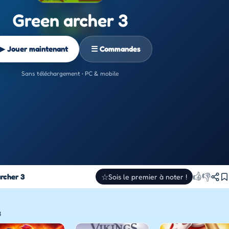
Green archer 3
▶ Jouer maintenant
☰ Commandes
Sans téléchargement • PC & mobile
👍
👎
rcher 3
☆
Sois le premier à noter !
3