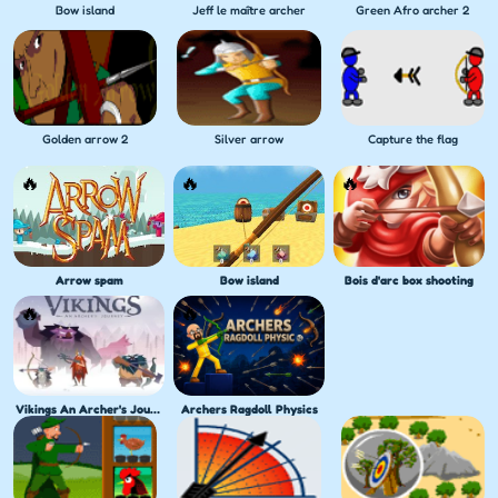
Bow island
Jeff le maître archer
Green Afro archer 2
Golden arrow 2
Silver arrow
Capture the flag
Arrow spam
Bow island
Bois d'arc box shooting
Vikings An Archer's Journey
Archers Ragdoll Physics