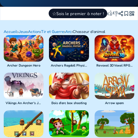
👍
👎
☆
Sois le premier à noter !
Accueil
›
Jeux
›
Action
›
Tir et Guerre
›
Arc
›
Chasseur d'animal
Archer Dungeon Hero
Archers Ragdoll Physics
Revoxel 3D Voxel RPG Shooter
Vikings An Archer's Journey
Bois d'arc box shooting
Arrow spam