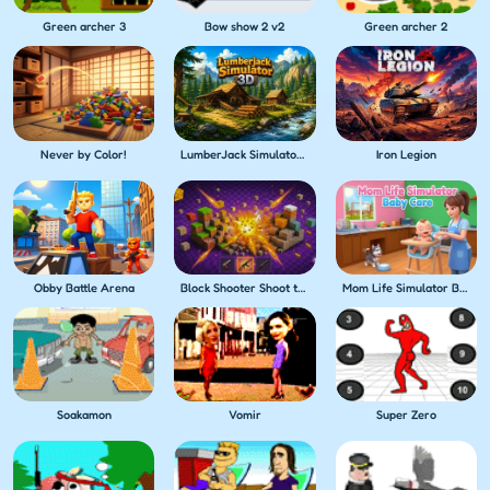
Green archer 3
Bow show 2 v2
Green archer 2
Never by Color!
LumberJack Simulator 3D
Iron Legion
Obby Battle Arena
Block Shooter Shoot the Blocks!
Mom Life Simulator Baby Care
Soakamon
Vomir
Super Zero