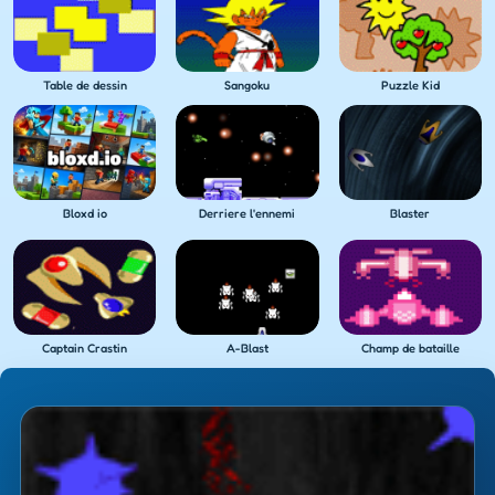
Table de dessin
Sangoku
Puzzle Kid
Bloxd io
Derriere l'ennemi
Blaster
Captain Crastin
A-Blast
Champ de bataille