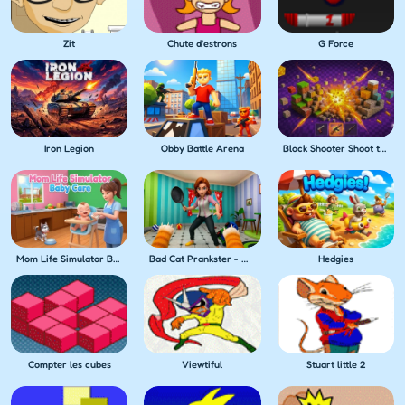
Zit
Chute d'estrons
G Force
Iron Legion
Obby Battle Arena
Block Shooter Shoot the Blocks!
Mom Life Simulator Baby Care
Bad Cat Prankster - Mom's Return
Hedgies
Compter les cubes
Viewtiful
Stuart little 2