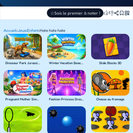
👍
👎
☆
Sois le premier à noter !
Accueil
›
Jeux
›
Enfant
›
Hate hate hate
Dinosaur Park Jurassic Dino World
Winter Vacation Beach Games
Slide Blocks 3D
Pregnant Mother Simulator
Fashion Princess Dress Up for Girls
Chasse au fromage