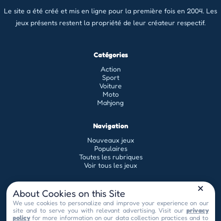
Le site a été créé et mis en ligne pour la première fois en 2004. Les
jeux présents restent la propriété de leur créateur respectif.
Catégories
Action
Sport
Voiture
Moto
Mahjong
Navigation
Nouveaux jeux
Populaires
Toutes les rubriques
Voir tous les jeux
Légal
About Cookies on this Site
Conditions générales d'utilisation
We use cookies to personalize and improve your experience on our
site and to serve you with relevant advertising. Visit our
privacy
Politique de confidentialité
policy
for more information on our data collection practices and to
contact[at]universflash.com