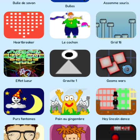
Bulle de savon
Assomme souris
Bulles
Heartbreaker
Le cochon
Grid 16
Effet lueur
Gravite 1
Geoms wars
Purs fantomes
Pain au gingembre
Hey lincoln dance