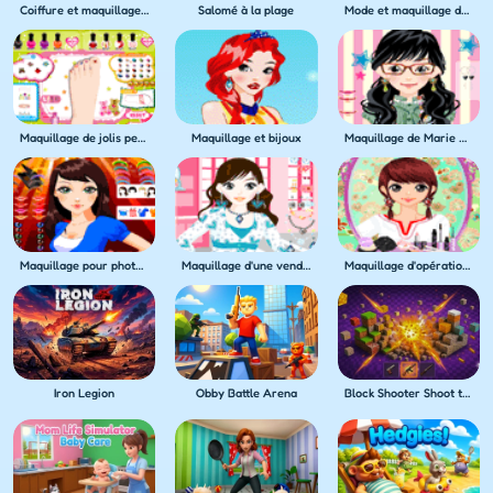
Coiffure et maquillage d'Aurore
Salomé à la plage
Mode et maquillage de marine
Maquillage de jolis petits pieds
Maquillage et bijoux
Maquillage de Marie mannequin
Maquillage pour photo de magazine de TV
Maquillage d'une vendeuse des bijoux
Maquillage d'opération casting
Iron Legion
Obby Battle Arena
Block Shooter Shoot the Blocks!