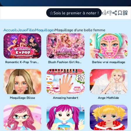
👍
👎
☆
Sois le premier à noter !
Accueil
›
Jeux
›
Fille
›
Maquillage
›
Maquillage d'une belle femme
Romantic K-Pop Transformation
Blush Fashion Girl Room
Barbie vrai maquillage
Maquillage Blisse
Amazing handart
Ange Mathilde