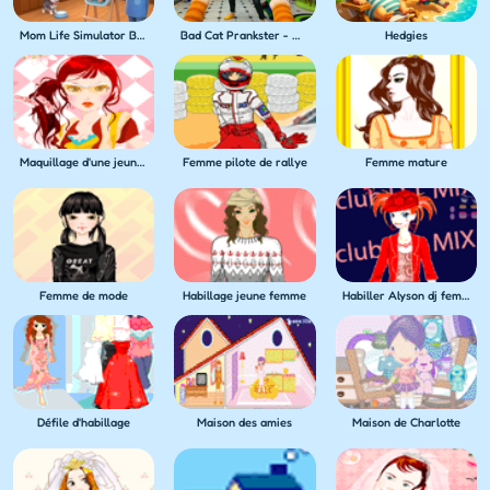
Mom Life Simulator Baby Care
Bad Cat Prankster - Mom's Return
Hedgies
Maquillage d'une jeune femme
Femme pilote de rallye
Femme mature
Femme de mode
Habillage jeune femme
Habiller Alyson dj femme
Défile d'habillage
Maison des amies
Maison de Charlotte