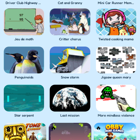
Driver Club Highway Racing
Cat and Granny
Mini Car Runner Meme Games
Jeu de math
Critter chorus
Twisted cooking mama
Penguinoids
Snow storm
Jigsaw queen mary
Star serpent
Last mission
More mindless violence