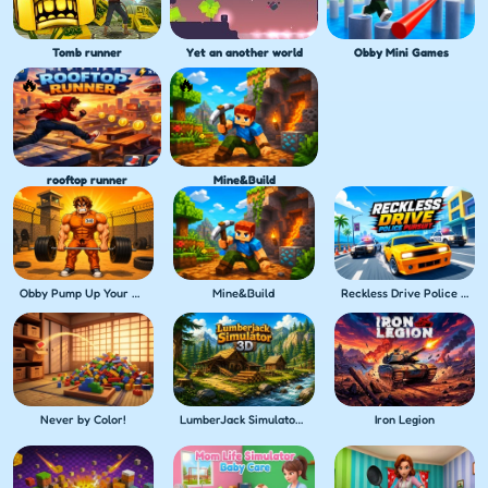
Tomb runner
Yet an another world
Obby Mini Games
rooftop runner
Mine&Build
Obby Pump Up Your Muscles! 1 per second
Mine&Build
Reckless Drive Police Pursuit
Never by Color!
LumberJack Simulator 3D
Iron Legion