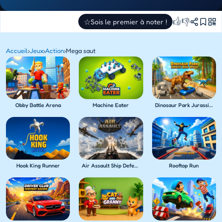
👍
👎
☆
Sois le premier à noter !
Accueil
›
Jeux
›
Action
›
Mega saut
Obby Battle Arena
Machine Eater
Dinosaur Park Jurassic Dino World
Hook King Runner
Air Assault Ship Defense
Rooftop Run