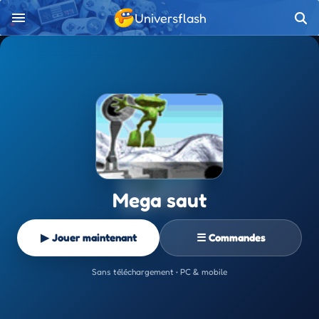
Universflash
Mega saut
▶ Jouer maintenant
☰ Commandes
Sans téléchargement • PC & mobile