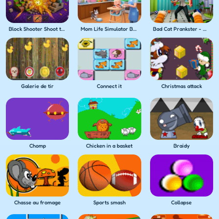
Block Shooter Shoot the Blocks!
Mom Life Simulator Baby Care
Bad Cat Prankster - Mom's Return
Galerie de tir
Connect it
Christmas attack
Chomp
Chicken in a basket
Braidy
Chasse au fromage
Sports smash
Collapse