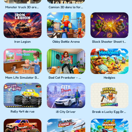
Monster truck 3D arena stunts
Camion 3D dans la foret
Iron Legion
Obby Battle Arena
Block Shooter Shoot the Blocks!
Mom Life Simulator Baby Care
Bad Cat Prankster - Mom's Return
Hedgies
Rally 4x4 de rue
i8 City Driver
Break a Lucky Egg Brainrots