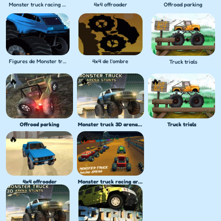
Monster truck racing arena
4x4 offroader
Offroad parking
Figures de Monster truck
4x4 de l'ombre
Truck trials
Offroad parking
Monster truck 3D arena stunts
Truck trials
4x4 offroader
Monster truck racing arena