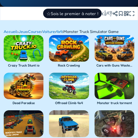
👍
👎
☆
Sois le premier à noter !
Accueil
›
Jeux
›
Course
›
Voiture
›
4x4
›
Monster Truck Simulator Game
Crazy Truck Stunt io
Rock Crawling
Cars with Guns Wasteland Showdown
Dead Paradise
Offroad Climb 4x4
Monster truck torment