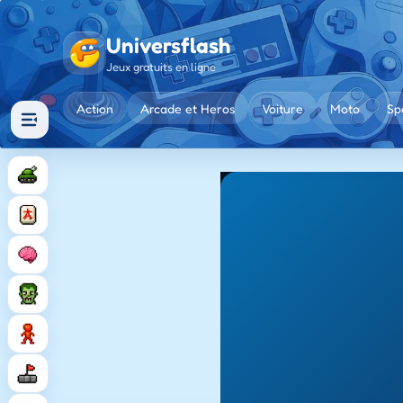
Universflash
Jeux gratuits en ligne
Action
Arcade et Heros
Voiture
Moto
Sp