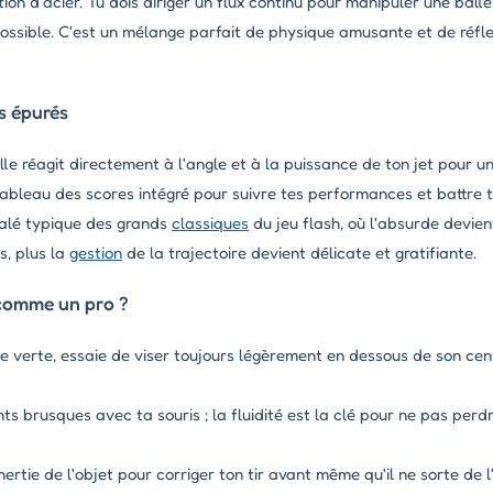
on d'acier. Tu dois diriger un flux continu pour manipuler une bal
possible. C'est un mélange parfait de physique amusante et de réfl
s épurés
e réagit directement à l'angle et à la puissance de ton jet pour u
ableau des scores intégré pour suivre tes performances et battre 
alé typique des grands
classiques
du jeu flash, où l'absurde devient
s, plus la
gestion
de la trajectoire devient délicate et gratifiante.
comme un pro ?
le verte, essaie de viser toujours légèrement en dessous de son cen
s brusques avec ta souris ; la fluidité est la clé pour ne pas perdr
ertie de l'objet pour corriger ton tir avant même qu'il ne sorte de l