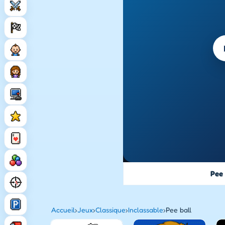
Pee 
Accueil
›
Jeux
›
Classique
›
Inclassable
›
Pee ball