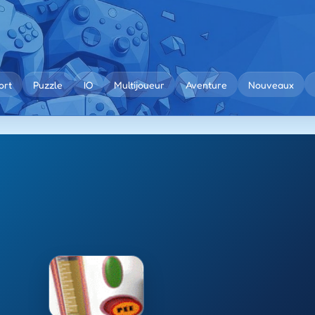
ort
Puzzle
IO
Multijoueur
Aventure
Nouveaux