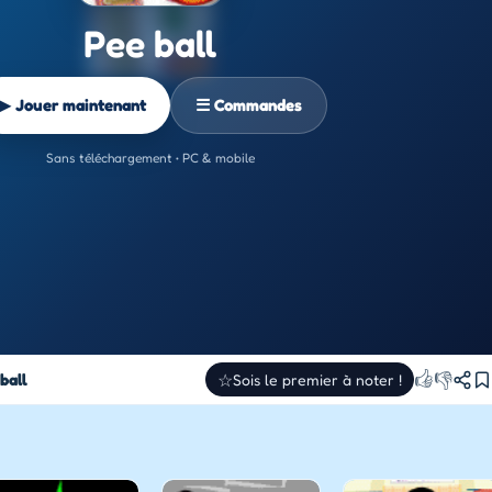
Pee ball
▶ Jouer maintenant
☰ Commandes
Sans téléchargement • PC & mobile
👍
👎
ball
☆
Sois le premier à noter !