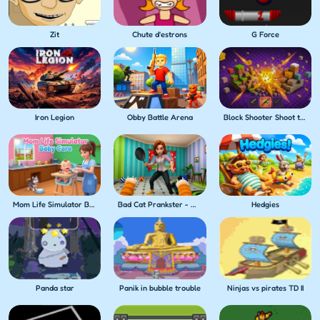
Zit
Chute d'estrons
G Force
Iron Legion
Obby Battle Arena
Block Shooter Shoot the Blocks!
Mom Life Simulator Baby Care
Bad Cat Prankster - Mom's Return
Hedgies
Panda star
Panik in bubble trouble
Ninjas vs pirates TD II