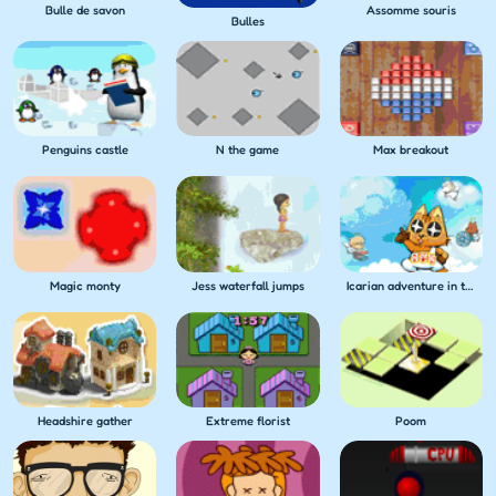
Bulle de savon
Assomme souris
Bulles
Penguins castle
N the game
Max breakout
Magic monty
Jess waterfall jumps
Icarian adventure in the clouds
Headshire gather
Extreme florist
Poom