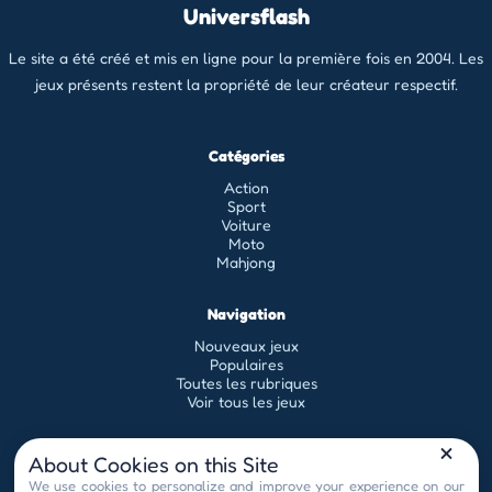
Universflash
Le site a été créé et mis en ligne pour la première fois en 2004. Les
jeux présents restent la propriété de leur créateur respectif.
Catégories
Action
Sport
Voiture
Moto
Mahjong
Navigation
Nouveaux jeux
Populaires
Toutes les rubriques
Voir tous les jeux
Légal
About Cookies on this Site
Conditions générales d'utilisation
We use cookies to personalize and improve your experience on our