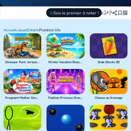
👍
👎
☆
Sois le premier à noter !
Accueil
›
Jeux
›
Enfant
›
Plankton life
Dinosaur Park Jurassic Dino World
Winter Vacation Beach Games
Slide Blocks 3D
Pregnant Mother Simulator
Fashion Princess Dress Up for Girls
Chasse au fromage