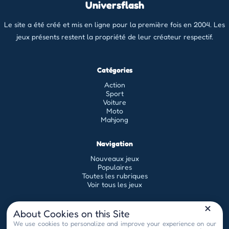
Universflash
Le site a été créé et mis en ligne pour la première fois en 2004. Les
jeux présents restent la propriété de leur créateur respectif.
Catégories
Action
Sport
Voiture
Moto
Mahjong
Navigation
Nouveaux jeux
Populaires
Toutes les rubriques
Voir tous les jeux
Légal
About Cookies on this Site
Conditions générales d'utilisation
We use cookies to personalize and improve your experience on our