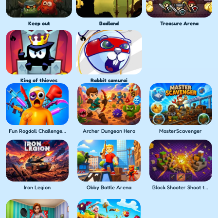
Keep out
Badland
Treasure Arena
King of thieves
Rabbit samurai
Fun Ragdoll Challenge! Mini Games Collection!
Archer Dungeon Hero
MasterScavenger
Iron Legion
Obby Battle Arena
Block Shooter Shoot the Blocks!