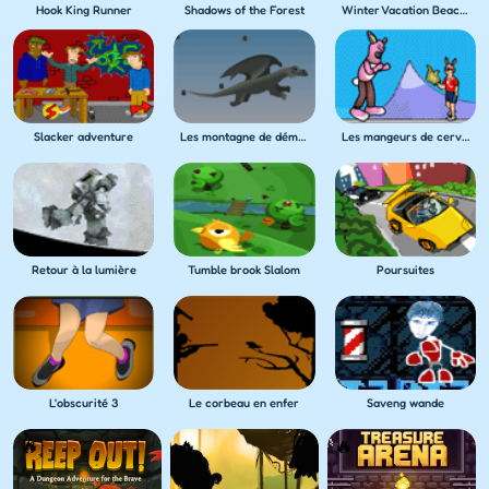
Hook King Runner
Shadows of the Forest
Winter Vacation Beach Games
Slacker adventure
Les montagne de démence du Mordor
Les mangeurs de cerveau de Mars
Retour à la lumière
Tumble brook Slalom
Poursuites
L'obscurité 3
Le corbeau en enfer
Saveng wande