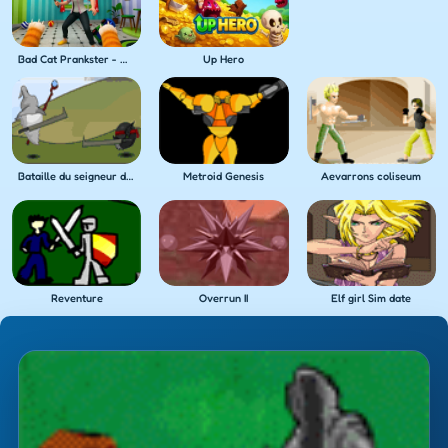
Bad Cat Prankster - Mom's Return
Up Hero
Bataille du seigneur des anneaux
Metroid Genesis
Aevarrons coliseum
Reventure
Overrun II
Elf girl Sim date