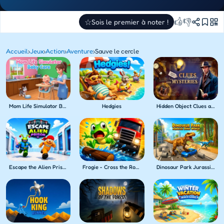
👍
👎
☆
Sois le premier à noter !
Accueil
›
Jeux
›
Action
›
Aventure
›
Sauve le cercle
Mom Life Simulator Baby Care
Hedgies
Hidden Object Clues and Mysteries
Escape the Alien Prison
Frogie - Cross the Roads
Dinosaur Park Jurassic Dino World