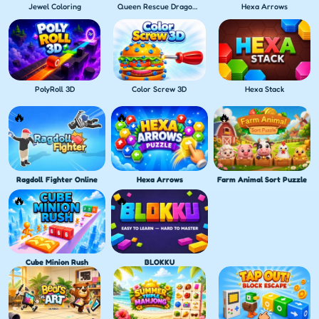
Jewel Coloring
Queen Rescue Dragon puzzle
Hexa Arrows
PolyRoll 3D
Color Screw 3D
Hexa Stack
Ragdoll Fighter Online
Hexa Arrows
Farm Animal Sort Puzzle
Cube Minion Rush
BLOKKU