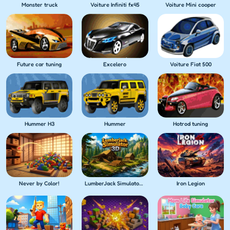
Monster truck
Voiture Infiniti fx45
Voiture Mini cooper
Future car tuning
Excelero
Voiture Fiat 500
Hummer H3
Hummer
Hotrod tuning
Never by Color!
LumberJack Simulator 3D
Iron Legion