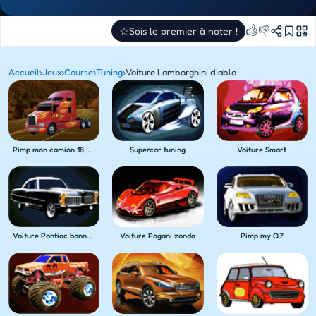
👍
👎
☆
Sois le premier à noter !
Accueil
›
Jeux
›
Course
›
Tuning
›
Voiture Lamborghini diablo
Pimp mon camion 18 wheeler
Supercar tuning
Voiture Smart
Voiture Pontiac bonneville
Voiture Pagani zonda
Pimp my Q7