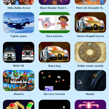
Obby Battle Arena
Block Shooter Shoot the Blocks!
Mom Life Simulator Baby Care
Fighter plane
Dora memory
Voiture Bugatti Veyron
BMW M5
Bag a bug
Zodiac maste rpuzzle
Bloxd io
Derriere l'ennemi
Blaster