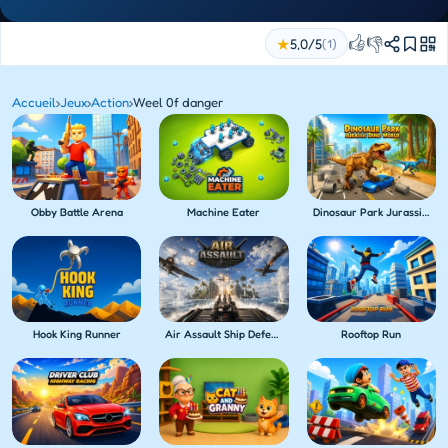
👍
👎
★
5,0/5
(1)
Accueil
›
Jeux
›
Action
›
Weel 0f danger
Obby Battle Arena
Machine Eater
Dinosaur Park Jurassic Dino World
Hook King Runner
Air Assault Ship Defense
Rooftop Run