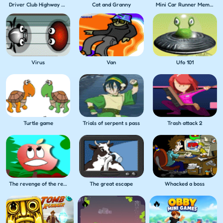
Driver Club Highway Racing
Cat and Granny
Mini Car Runner Meme Games
Virus
Van
Ufo 101
Turtle game
Trials of serpent s pass
Trash attack 2
The revenge of the red apple
The great escape
Whacked a boss