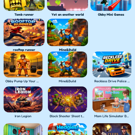
Tomb runner
Yet an another world
Obby Mini Games
rooftop runner
Mine&Build
Obby Pump Up Your Muscles! 1 per second
Mine&Build
Reckless Drive Police Pursuit
Iron Legion
Block Shooter Shoot the Blocks!
Mom Life Simulator Baby Care