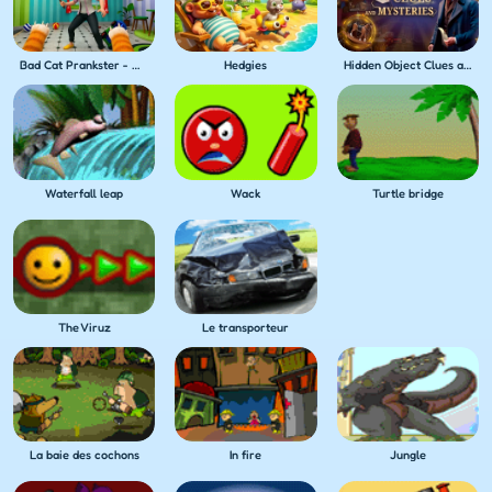
Bad Cat Prankster - Mom's Return
Hedgies
Hidden Object Clues and Mysteries
Waterfall leap
Wack
Turtle bridge
The Viruz
Le transporteur
La baie des cochons
In fire
Jungle