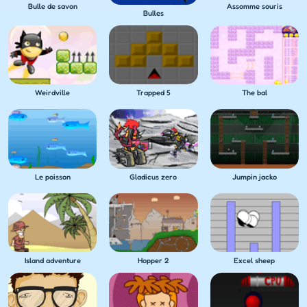
Bulle de savon
Assomme souris
Bulles
Weirdville
Trapped 5
The bal
Le poisson
Gladicus zero
Jumpin jacko
Island adventure
Hopper 2
Excel sheep