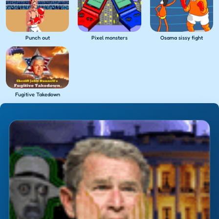
Punch out
Pixel monsters
Osama sissy fight
Fugitive Takedown