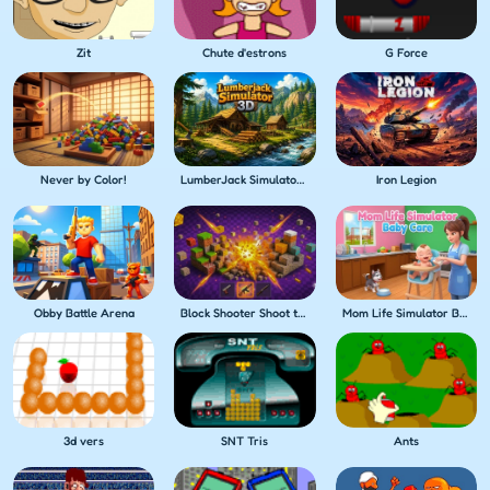
Zit
Chute d'estrons
G Force
Never by Color!
LumberJack Simulator 3D
Iron Legion
Obby Battle Arena
Block Shooter Shoot the Blocks!
Mom Life Simulator Baby Care
3d vers
SNT Tris
Ants