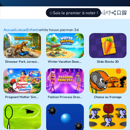
👍
👎
☆
Sois le premier à noter !
Accueil
›
Jeux
›
Enfant
›
white house pacman 3d
Dinosaur Park Jurassic Dino World
Winter Vacation Beach Games
Slide Blocks 3D
Pregnant Mother Simulator
Fashion Princess Dress Up for Girls
Chasse au fromage