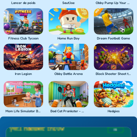
Lancer de poids
Saut'Joe
Obby Pump Up Your Muscles! 1 per second
Fitness Club Tycoon
Home Run Boy
Dream Football Game
Iron Legion
Obby Battle Arena
Block Shooter Shoot the Blocks!
Mom Life Simulator Baby Care
Bad Cat Prankster - Mom's Return
Hedgies