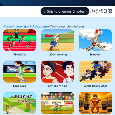
👍
👎
☆
Sois le premier à noter !
Accueil
›
Jeux
›
Sport
›
Athletisme
›
Yeti lancer de marteau
Virtuel OL
1200m running
Triathlon
Long jumb
cent dix m haie
White House 2008