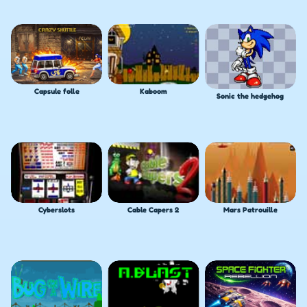
Capsule folle
Kaboom
Sonic the hedgehog
Cyberslots
Cable Capers 2
Mars Patrouille