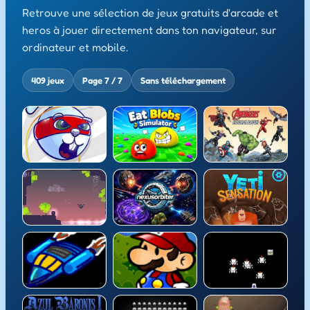
Retrouve une sélection de jeux gratuits d'arcade et
heros à jouer directement dans ton navigateur, sur
ordinateur et mobile.
409 jeux
Page 7 / 7
Sans téléchargement