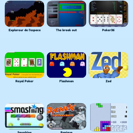
Exploreur de l'espace
The break out
Poker36
Royal Poker
Flashman
Zed
Smashing
Panique