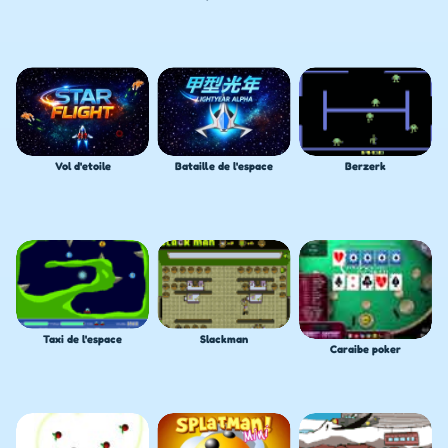
Vol d'etoile
Bataille de l'espace
Berzerk
Taxi de l'espace
Slackman
Caraibe poker