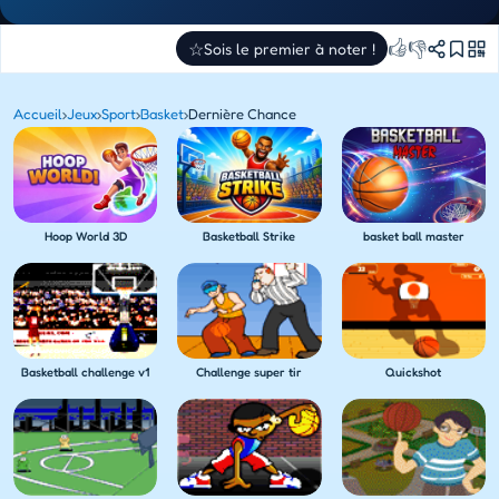
👍
👎
☆
Sois le premier à noter !
Accueil
›
Jeux
›
Sport
›
Basket
›
Dernière Chance
Hoop World 3D
Basketball Strike
basket ball master
Basketball challenge v1
Challenge super tir
Quickshot