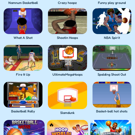
Namnum Basketball
Crazy hoopz
Funny play ground
What A Shot
Shootin Hoops
NBA Spirit
Fire It Up
UltimateMegaHoops
Spalding Shoot Out
Basketball Rally
Basket-ball hot shots
Slamdunk