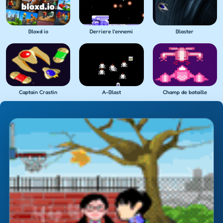
Bloxd io
Derriere l'ennemi
Blaster
Captain Crastin
A-Blast
Champ de bataille