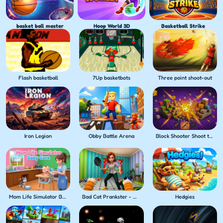
basket ball master
Hoop World 3D
Basketball Strike
Flash basketball
7Up basketbots
Three point shoot-out
Iron Legion
Obby Battle Arena
Block Shooter Shoot the Blocks!
Mom Life Simulator Baby Care
Bad Cat Prankster - Mom's Return
Hedgies