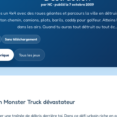
par NC · publié le 7 octobre 2009
es un 4x4 avec des roues géantes et parcours la ville en détrui
ton chemin, camions, plots, barils, caddy pour golfeur. Atteins
dans les airs. Quand tu auras tout détruit ou tout éc
Sans téléchargement
brique
Tous les jeux
un Monster Truck dévastateur
er une traînée de débris derrière toi. Dans ce défi urbain riche en 