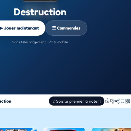
Destruction
▶ Jouer maintenant
☰ Commandes
Sans téléchargement • PC & mobile
👍
👎
uction
☆
Sois le premier à noter !