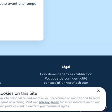
 juste avant une rampe
Légal
Conditions générales d'utilisation
Politique de confidentialité
s
contact[at]universflash.com
ookies on this Site
ies to personalize and improve your experience on our site and to serve
levant advertising. Visit our
privacy policy
for more information on our
tion practices and to exercise your consumer rights.
Privacy Choices