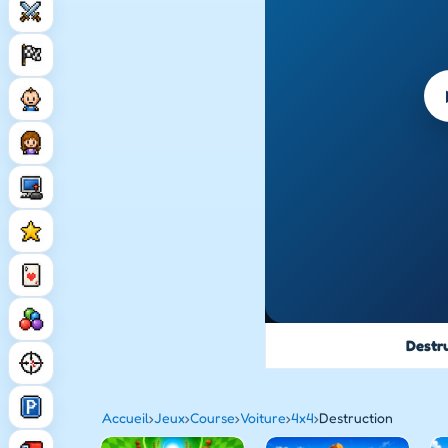
Destr
Accueil
›
Jeux
›
Course
›
Voiture
›
4x4
›
Destruction