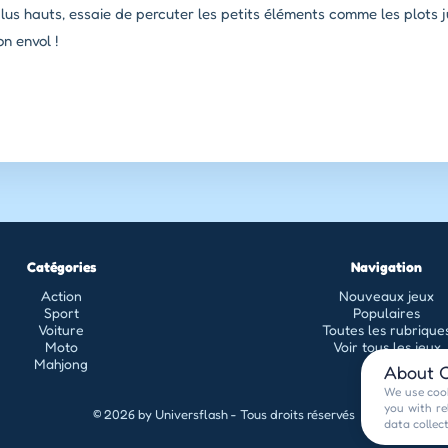
plus hauts, essaie de percuter les petits éléments comme les plots
n envol !
Catégories
Navigation
Action
Nouveaux jeux
Sport
Populaires
Voiture
Toutes les rubrique
Moto
Voir tous les jeux
Mahjong
About C
We use cook
you with re
© 2026 by Universflash - Tous droits réservés
data collec