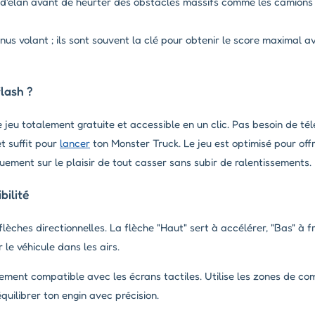
'élan avant de heurter des obstacles massifs comme les camions 
us volant ; ils sont souvent la clé pour obtenir le score maximal a
lash ?
e jeu totalement gratuite et accessible en un clic. Pas besoin de t
et suffit pour
lancer
ton Monster Truck. Le jeu est optimisé pour offri
ement sur le plaisir de tout casser sans subir de ralentissements.
ilité
lèches directionnelles. La flèche "Haut" sert à accélérer, "Bas" à fr
le véhicule dans les airs.
rement compatible avec les écrans tactiles. Utilise les zones de c
quilibrer ton engin avec précision.