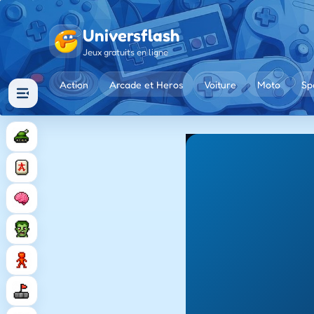
Universflash
Jeux gratuits en ligne
Action
Arcade et Heros
Voiture
Moto
Sp