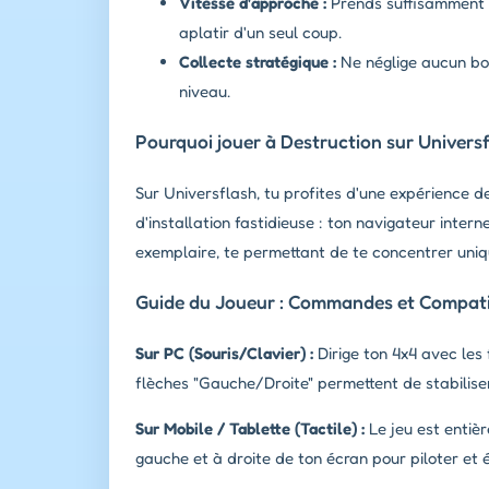
Vitesse d'approche :
Prends suffisamment d
aplatir d'un seul coup.
Collecte stratégique :
Ne néglige aucun bon
niveau.
Pourquoi jouer à Destruction sur Universf
Sur Universflash, tu profites d'une expérience d
d'installation fastidieuse : ton navigateur intern
exemplaire, te permettant de te concentrer uniqu
Guide du Joueur : Commandes et Compatib
Sur PC (Souris/Clavier) :
Dirige ton 4x4 avec les f
flèches "Gauche/Droite" permettent de stabiliser 
Sur Mobile / Tablette (Tactile) :
Le jeu est entiè
gauche et à droite de ton écran pour piloter et é