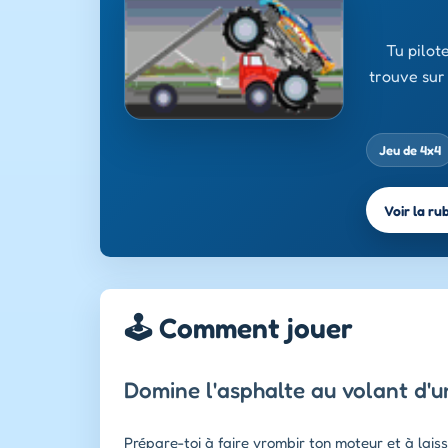
Tu pilot
trouve sur 
Jeu de 4x4
Voir la ru
🕹️ Comment jouer
Domine l'asphalte au volant d'
Prépare-toi à faire vrombir ton moteur et à laiss