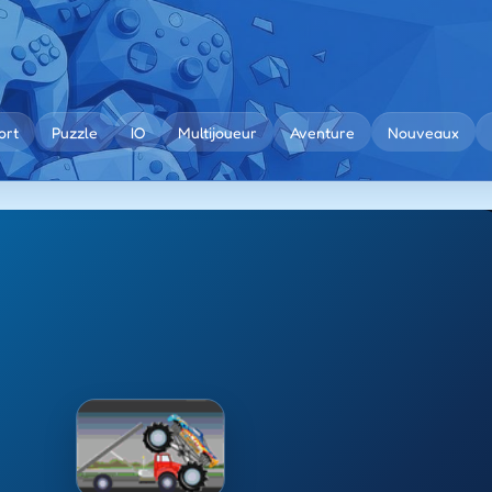
ort
Puzzle
IO
Multijoueur
Aventure
Nouveaux