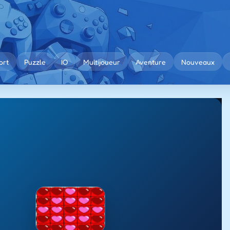
ort
Puzzle
IO
Multijoueur
Aventure
Nouveaux