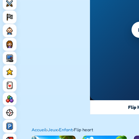
Flip 
Accueil
›
Jeux
›
Enfant
›
Flip heart