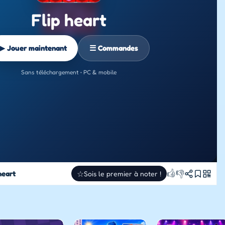
Flip heart
▶ Jouer maintenant
☰ Commandes
Sans téléchargement • PC & mobile
👍
👎
heart
☆
Sois le premier à noter !