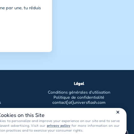
une par une, tu réduis
Légal
Conditions générales d'utilisation
Politique de confidentialité
s
contact[at]universflash.com
ookies on this Site
ies to personalize and improve your experience on our site and to serve
levant advertising. Visit our
privacy policy
for more information on our
tion practices and to exercise your consumer rights.
Privacy Choices