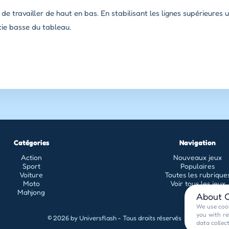
 de travailler de haut en bas. En stabilisant les lignes supérieures 
rtie basse du tableau.
Catégories
Navigation
Action
Nouveaux jeux
Sport
Populaires
Voiture
Toutes les rubrique
Moto
Voir tous les jeux
Mahjong
About C
We use cook
you with re
© 2026 by Universflash - Tous droits réservés
data collec