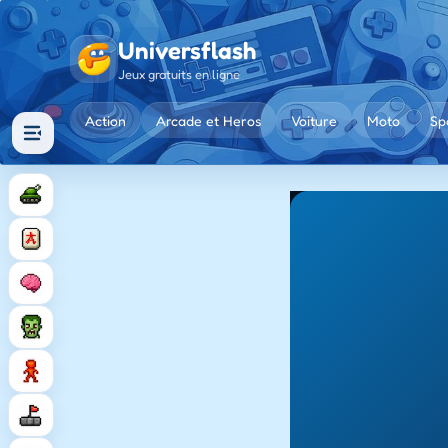
Universflash
Jeux gratuits en ligne
Action
Arcade et Heros
Voiture
Moto
Sp