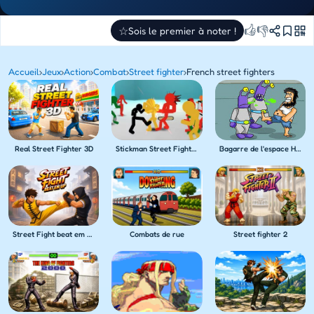
👍
👎
☆
Sois le premier à noter !
Accueil
›
Jeux
›
Action
›
Combat
›
Street fighter
›
French street fighters
Real Street Fighter 3D
Stickman Street Fighting
Bagarre de l'espace Hobo 5
Street Fight beat em up
Combats de rue
Street fighter 2