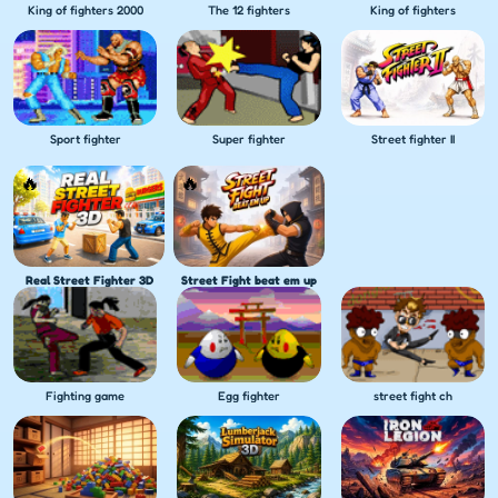
King of fighters 2000
The 12 fighters
King of fighters
Sport fighter
Super fighter
Street fighter II
Real Street Fighter 3D
Street Fight beat em up
Fighting game
Egg fighter
street fight ch