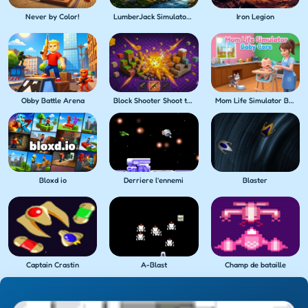
Never by Color!
LumberJack Simulator 3D
Iron Legion
Obby Battle Arena
Block Shooter Shoot the Blocks!
Mom Life Simulator Baby Care
Bloxd io
Derriere l'ennemi
Blaster
Captain Crastin
A-Blast
Champ de bataille