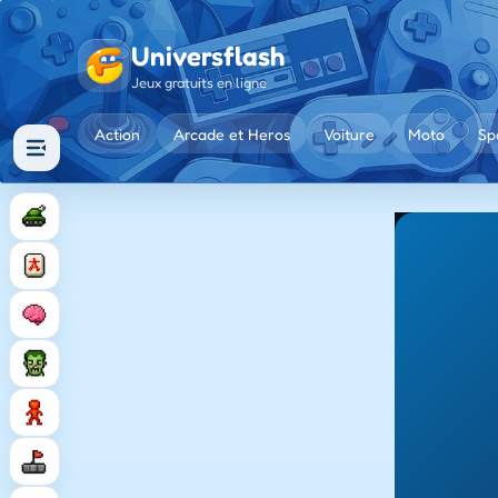
Universflash
Jeux gratuits en ligne
Action
Arcade et Heros
Voiture
Moto
Sp