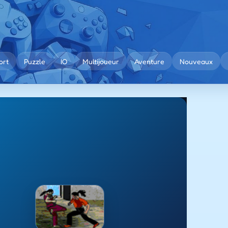
ort
Puzzle
IO
Multijoueur
Aventure
Nouveaux