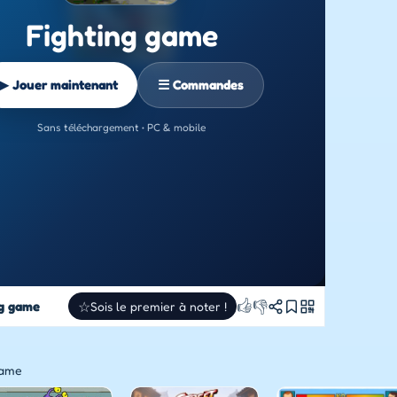
Fighting game
▶ Jouer maintenant
☰ Commandes
Sans téléchargement • PC & mobile
👍
👎
ng game
☆
Sois le premier à noter !
game