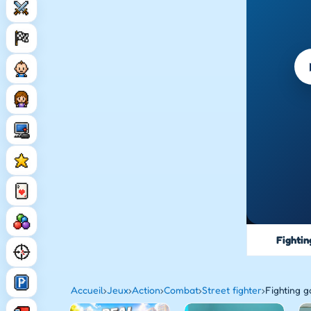
Fighti
Accueil
›
Jeux
›
Action
›
Combat
›
Street fighter
›
Fighting 