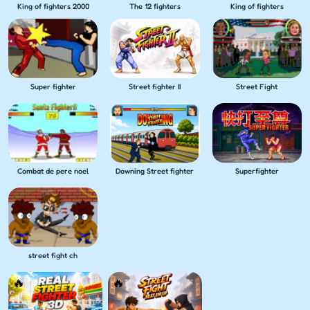
King of fighters 2000
The 12 fighters
King of fighters
Super fighter
Street fighter II
Street Fight
Combat de pere noel
Downing Street fighter
Superfighter
street fight ch