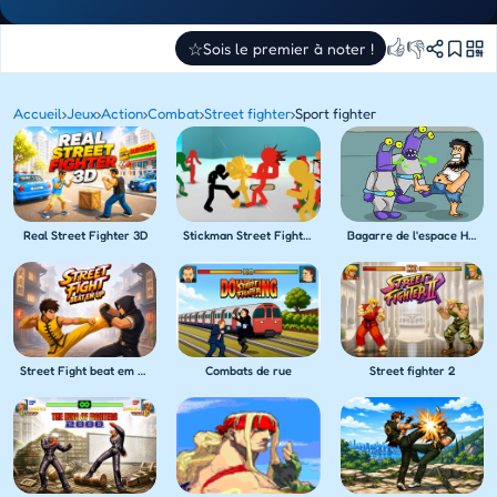
👍
👎
☆
Sois le premier à noter !
Accueil
›
Jeux
›
Action
›
Combat
›
Street fighter
›
Sport fighter
Real Street Fighter 3D
Stickman Street Fighting
Bagarre de l'espace Hobo 5
Street Fight beat em up
Combats de rue
Street fighter 2