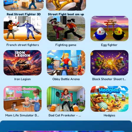
Real Street Fighter 3D
Street Fight beat em up
French street fighters
Fighting game
Egg fighter
Iron Legion
Obby Battle Arena
Block Shooter Shoot the Blocks!
Mom Life Simulator Baby Care
Bad Cat Prankster - Mom's Return
Hedgies