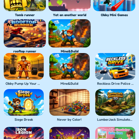
Tomb runner
Yet an another world
Obby Mini Games
rooftop runner
Mine&Build
Obby Pump Up Your Muscles! 1 per second
Mine&Build
Reckless Drive Police Pursuit
Siege Break
Never by Color!
LumberJack Simulator 3D