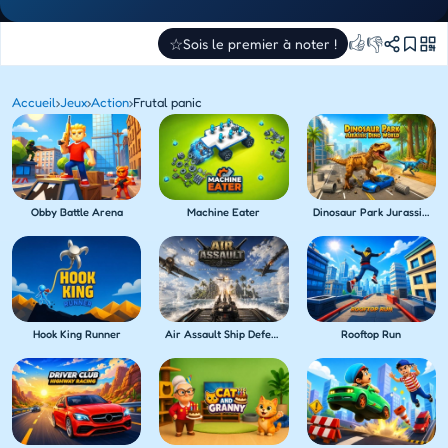
👍
👎
☆
Sois le premier à noter !
Accueil
›
Jeux
›
Action
›
Frutal panic
Obby Battle Arena
Machine Eater
Dinosaur Park Jurassic Dino World
Hook King Runner
Air Assault Ship Defense
Rooftop Run