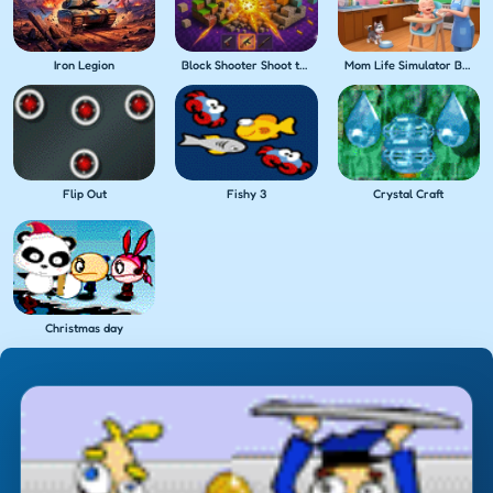
Iron Legion
Block Shooter Shoot the Blocks!
Mom Life Simulator Baby Care
Flip Out
Fishy 3
Crystal Craft
Christmas day