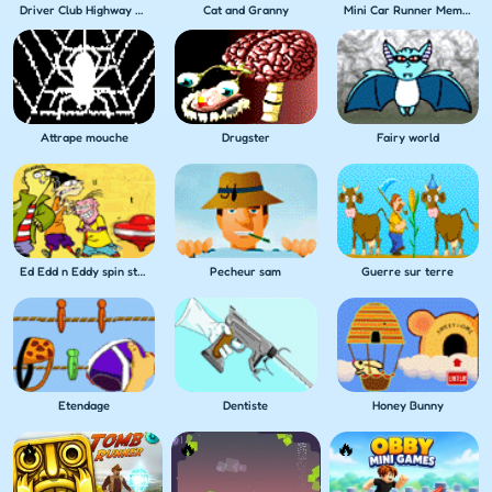
Driver Club Highway Racing
Cat and Granny
Mini Car Runner Meme Games
Attrape mouche
Drugster
Fairy world
Ed Edd n Eddy spin stadium
Pecheur sam
Guerre sur terre
Etendage
Dentiste
Honey Bunny