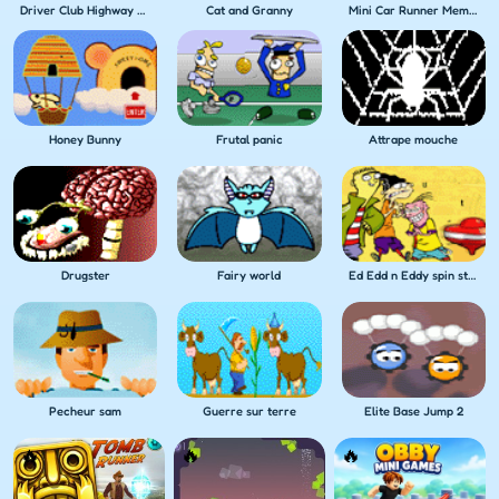
Driver Club Highway Racing
Cat and Granny
Mini Car Runner Meme Games
Honey Bunny
Frutal panic
Attrape mouche
Drugster
Fairy world
Ed Edd n Eddy spin stadium
Elite Base Jump 2
Pecheur sam
Guerre sur terre