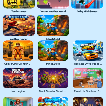
Tomb runner
Yet an another world
Obby Mini Games
rooftop runner
Mine&Build
Obby Pump Up Your Muscles! 1 per second
Mine&Build
Reckless Drive Police Pursuit
Iron Legion
Block Shooter Shoot the Blocks!
Mom Life Simulator Baby Care