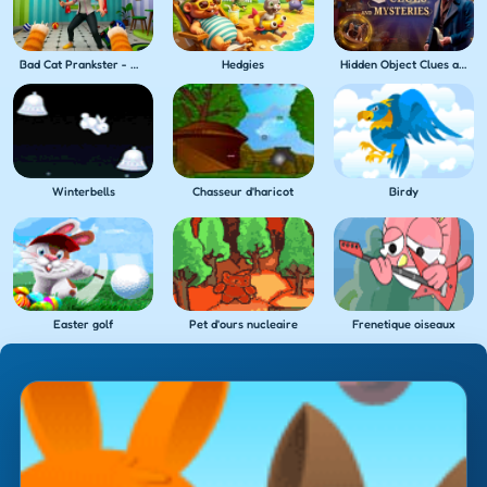
Bad Cat Prankster - Mom's Return
Hedgies
Hidden Object Clues and Mysteries
Winterbells
Chasseur d'haricot
Birdy
Easter golf
Pet d'ours nucleaire
Frenetique oiseaux