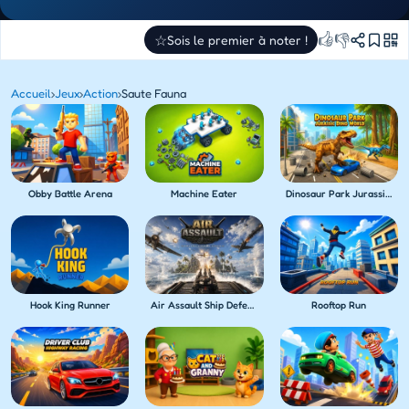
👍
👎
☆
Sois le premier à noter !
Accueil
›
Jeux
›
Action
›
Saute Fauna
Obby Battle Arena
Machine Eater
Dinosaur Park Jurassic Dino World
Hook King Runner
Air Assault Ship Defense
Rooftop Run