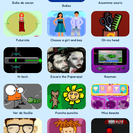
Bulle de savon
Assomme souris
Bulles
Futuriste
Choose a girl and bay
Oh my head
N-tech
Escare the Paparazzi
Rayman
Ver de feuille
Puncho puncho
Miss beaute