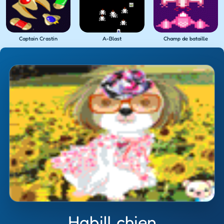
Captain Crastin
A-Blast
Champ de bataille
Habill chien