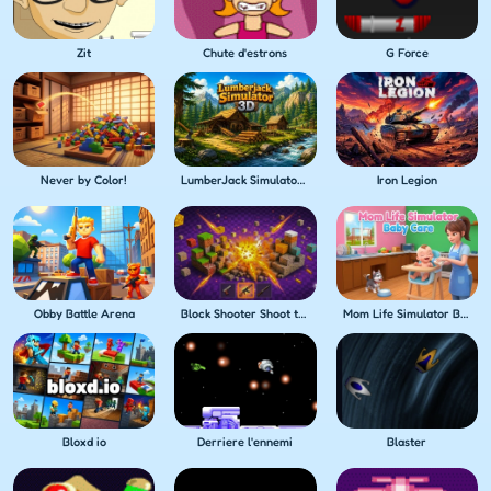
Zit
Chute d'estrons
G Force
Never by Color!
LumberJack Simulator 3D
Iron Legion
Obby Battle Arena
Block Shooter Shoot the Blocks!
Mom Life Simulator Baby Care
Bloxd io
Derriere l'ennemi
Blaster