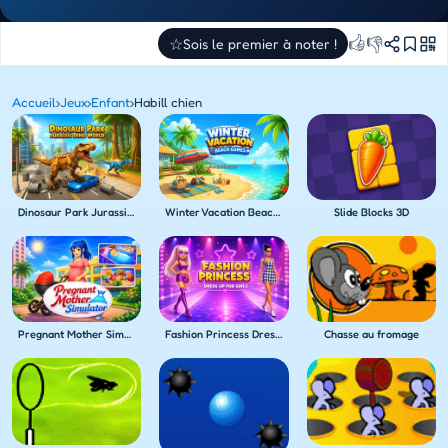
👍
👎
☆
Sois le premier à noter !
Accueil
›
Jeux
›
Enfant
›
Habill chien
Dinosaur Park Jurassic Dino World
Winter Vacation Beach Games
Slide Blocks 3D
Pregnant Mother Simulator
Fashion Princess Dress Up for Girls
Chasse au fromage