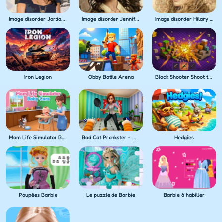
Image disorder Jordana Brewster
Image disorder Jennifer Love Hewitt
Image disorder Hilary Duff
Iron Legion
Obby Battle Arena
Block Shooter Shoot the Blocks!
Mom Life Simulator Baby Care
Bad Cat Prankster - Mom's Return
Hedgies
Poupées Barbie
Le puzzle de Barbie
Barbie à habiller