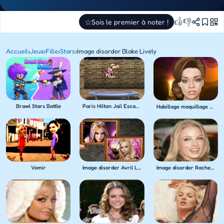
👍
👎
☆
Sois le premier à noter !
Accueil
›
Jeux
›
Fille
›
Stars
›
Image disorder Blake Lively
Paris Hilton Jail Escape
Brawl Stars Battle
Habillage maquillage de Rihanna
Vomir
Image disorder Avril Lavigne
Image disorder Rachel Nichols