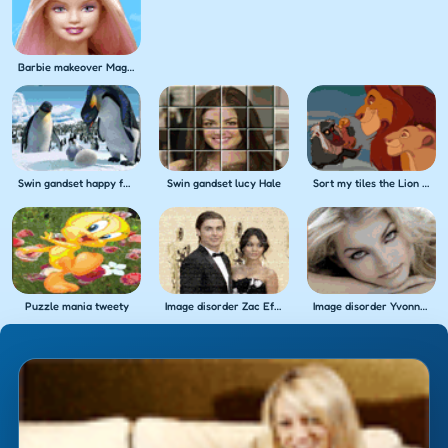
Barbie makeover Magic
Swin gandset happy feet
Swin gandset lucy Hale
Sort my tiles the Lion King
Puzzle mania tweety
Image disorder Zac Efron
Image disorder Yvonne Catterfeld