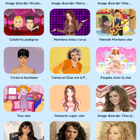
Image disorder Nicole Riche
Image disorder Maria Menounos
Image disorder Kate Moss
Celebrity pedigree
Montana miley cyrus
Hannah Montana star
Victoria bechkam
Cameron Diaz est à Paris
Poupée mimi la star
Tess star
Nolwenn super star
Image disorder Cheryl Cole