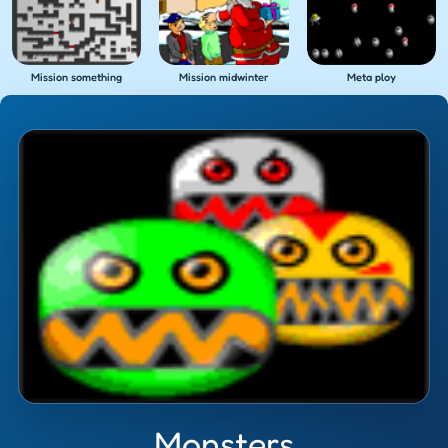
Mission something
Mission midwinter
Meta ploy
Monsters