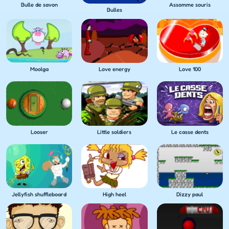
Bulle de savon
Assomme souris
Bulles
Moolga
Love energy
Love 100
Looser
Little soldiers
Le casse dents
Jellyfish shuffleboard
High heel
Dizzy paul