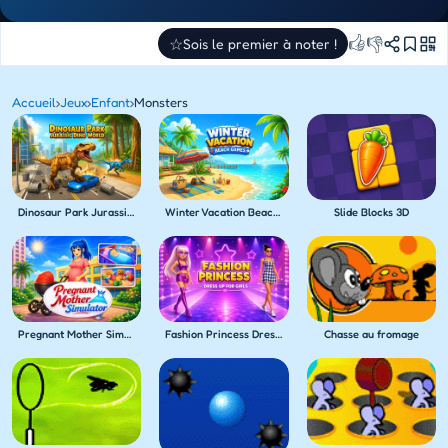
👍
👎
☆
Sois le premier à noter !
Accueil
›
Jeux
›
Enfant
›
Monsters
Dinosaur Park Jurassic Dino World
Winter Vacation Beach Games
Slide Blocks 3D
Pregnant Mother Simulator
Fashion Princess Dress Up for Girls
Chasse au fromage