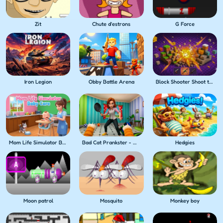
Zit
Chute d'estrons
G Force
Iron Legion
Obby Battle Arena
Block Shooter Shoot the Blocks!
Mom Life Simulator Baby Care
Bad Cat Prankster - Mom's Return
Hedgies
Moon patrol
Mosquito
Monkey boy