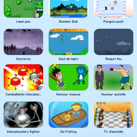
Lawn pac
Bomber Bob
Penguin push
Sorcieres
Saut de lapin
Requin fou
Combattants interplanetaires
Humour massue
Humour assiette
Interplacetary fighter
Go Fishing
Tir d'assiette