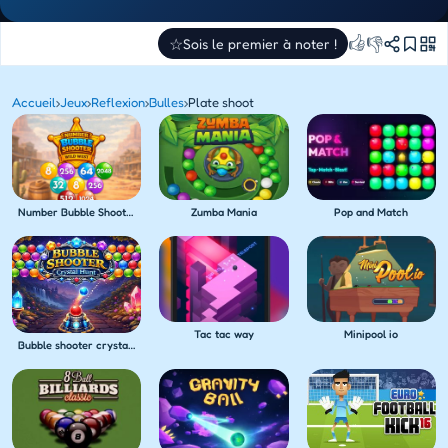
👍
👎
☆
Sois le premier à noter !
Accueil
›
Jeux
›
Reflexion
›
Bulles
›
Plate shoot
Number Bubble Shooter Wild West
Zumba Mania
Pop and Match
Tac tac way
Minipool io
Bubble shooter crystal hunt