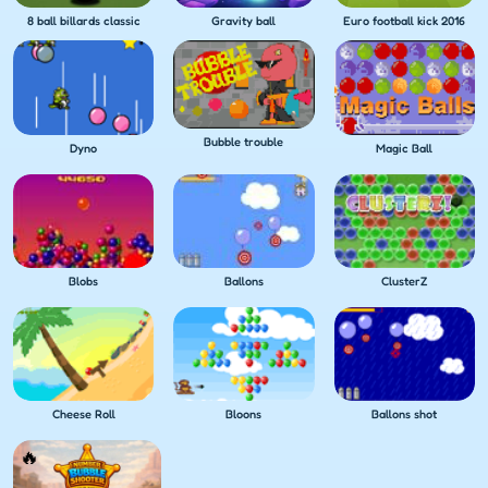
8 ball billards classic
Gravity ball
Euro football kick 2016
Bubble trouble
Dyno
Magic Ball
Blobs
Ballons
ClusterZ
Cheese Roll
Bloons
Ballons shot