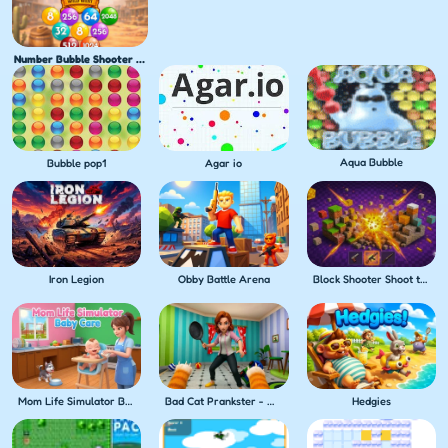
Number Bubble Shooter Wild West
Aqua Bubble
Bubble pop1
Agar io
Iron Legion
Obby Battle Arena
Block Shooter Shoot the Blocks!
Mom Life Simulator Baby Care
Bad Cat Prankster - Mom's Return
Hedgies