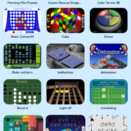
Farming Mini Puzzle
Queen Rescue Dragon puzzle
Color Screw 3D
Basic Connect4
Cube
Simon
Blobs solitaire
battleships
detonateur
Reversi
Light off
Comboling