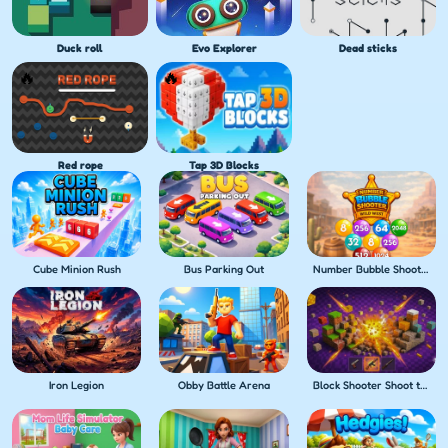
Duck roll
Evo Explorer
Dead sticks
Red rope
Tap 3D Blocks
Cube Minion Rush
Bus Parking Out
Number Bubble Shooter Wild West
Iron Legion
Obby Battle Arena
Block Shooter Shoot the Blocks!