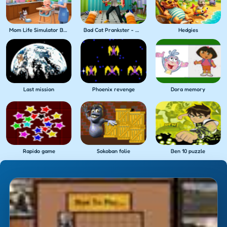
Mom Life Simulator Baby Care
Bad Cat Prankster - Mom's Return
Hedgies
Last mission
Phoenix revenge
Dora memory
Rapido game
Sokoban folie
Ben 10 puzzle