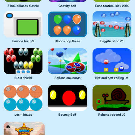
8 ball billards classic
Gravity ball
Euro football kick 2016
bounce ball v2
Bloons pop three
Biggification V1
Blast shield
Ballons amusants
Biff and baff rolling ltr
Les 4 balles
Bouncy Ball
Rebond rebond v2