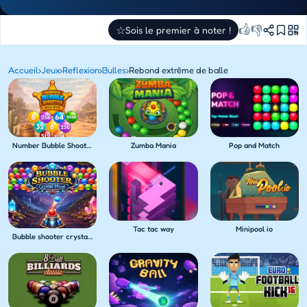
👍
👎
☆
Sois le premier à noter !
Accueil
›
Jeux
›
Reflexion
›
Bulles
›
Rebond extrême de balle
Number Bubble Shooter Wild West
Zumba Mania
Pop and Match
Tac tac way
Minipool io
Bubble shooter crystal hunt