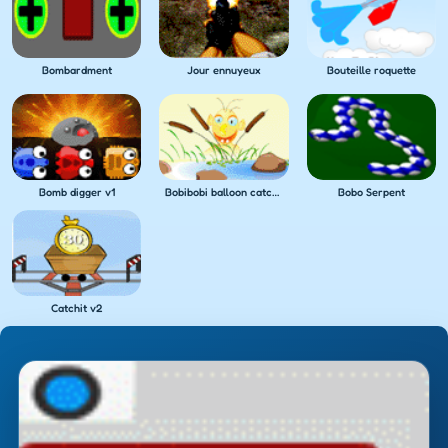
Bombardment
Jour ennuyeux
Bouteille roquette
Bomb digger v1
Bobibobi balloon catcher
Bobo Serpent
Catchit v2