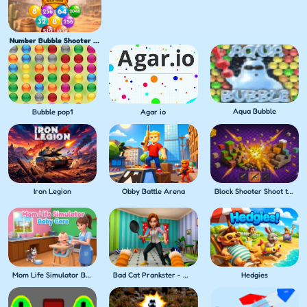
Number Bubble Shooter Wild West
Aqua Bubble
Bubble pop1
Agar io
Iron Legion
Obby Battle Arena
Block Shooter Shoot the Blocks!
Mom Life Simulator Baby Care
Bad Cat Prankster - Mom's Return
Hedgies