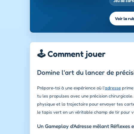
Jeu de cart
Voir la ru
🕹️ Comment jouer
Domine l'art du lancer de préci
Prépare-toi à une expérience où l'
adresse
prime 
tu les propulses avec une précision chirurgicale.
physique et la trajectoire pour envoyer tes carte
le tapis vert en un véritable champ de tir pour v
Un Gameplay d'Adresse mêlant Réflexes e