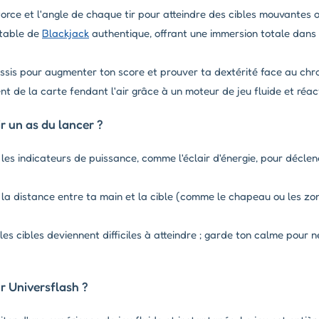
rce et l'angle de chaque tir pour atteindre des cibles mouvantes o
 table de
Blackjack
authentique, offrant une immersion totale dans l
ssis pour augmenter ton score et prouver ta dextérité face au chr
 de la carte fendant l'air grâce à un moteur de jeu fluide et réact
 un as du lancer ?
es indicateurs de puissance, comme l'éclair d'énergie, pour déclen
a distance entre ta main et la cible (comme le chapeau ou les zo
les cibles deviennent difficiles à atteindre ; garde ton calme pour n
r Universflash ?