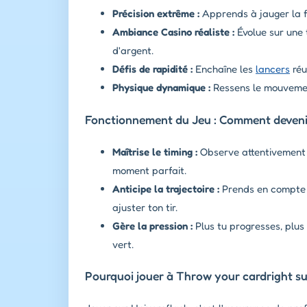
Précision extrême :
Apprends à jauger la fo
Ambiance Casino réaliste :
Évolue sur une
d'argent.
Défis de rapidité :
Enchaîne les
lancers
réu
Physique dynamique :
Ressens le mouvement
Fonctionnement du Jeu : Comment devenir
Maîtrise le timing :
Observe attentivement l
moment parfait.
Anticipe la trajectoire :
Prends en compte l
ajuster ton tir.
Gère la pression :
Plus tu progresses, plus 
vert.
Pourquoi jouer à Throw your cardright su