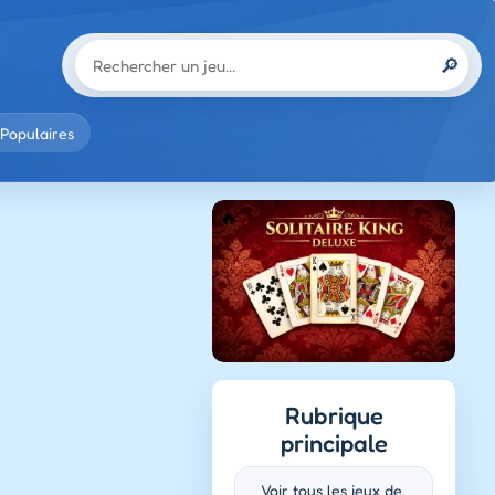
🔎
Populaires
Rubrique
principale
Voir tous les jeux de