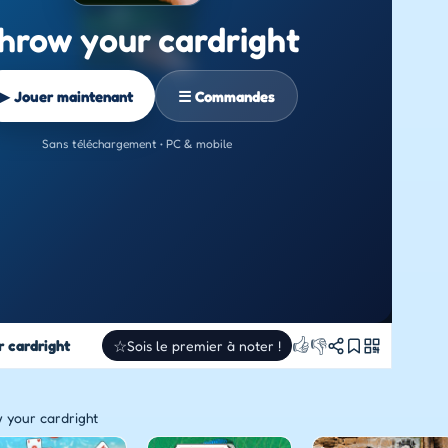
hrow your cardright
▶ Jouer maintenant
☰ Commandes
Sans téléchargement • PC & mobile
👍
👎
 cardright
☆
Sois le premier à noter !
 your cardright