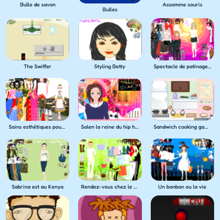
Bulle de savon
Assomme souris
Bulles
The Swiffer
Styling Betty
Spectacle de patinage artistique
Soins esthétiques pour Camille
Solen la reine du hip hop
Sandwich cooking game
Sabrina est au Kenya
Rendez-vous chez le dentiste
Un bonbon ou la vie