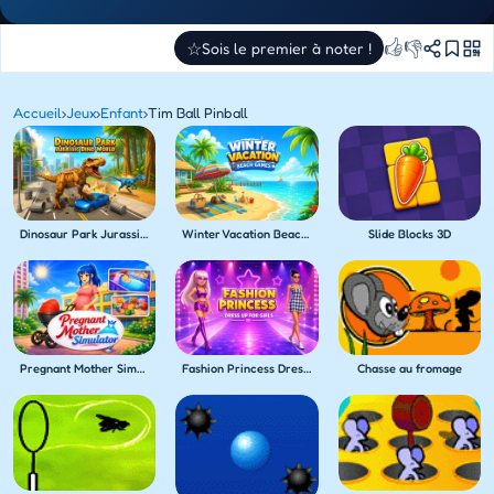
👍
👎
☆
Sois le premier à noter !
Accueil
›
Jeux
›
Enfant
›
Tim Ball Pinball
Dinosaur Park Jurassic Dino World
Winter Vacation Beach Games
Slide Blocks 3D
Pregnant Mother Simulator
Fashion Princess Dress Up for Girls
Chasse au fromage