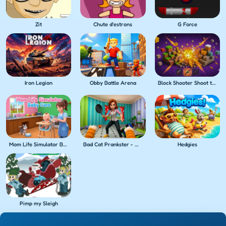
Zit
Chute d'estrons
G Force
Iron Legion
Obby Battle Arena
Block Shooter Shoot the Blocks!
Mom Life Simulator Baby Care
Bad Cat Prankster - Mom's Return
Hedgies
Pimp my Sleigh