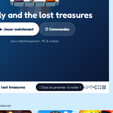
y and the lost treasures
▶ Jouer maintenant
☰ Commandes
Sans téléchargement • PC & mobile
👍
👎
 lost treasures
☆
Sois le premier à noter !
easures