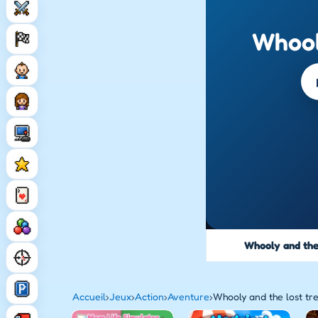
Whool
Whooly and the
Accueil
›
Jeux
›
Action
›
Aventure
›
Whooly and the lost tr