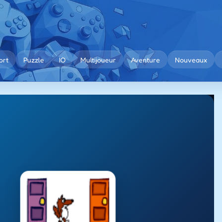
ort
Puzzle
IO
Multijoueur
Aventure
Nouveaux