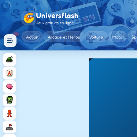
Universflash
Jeux gratuits en ligne
Action
Arcade et Heros
Voiture
Moto
Sp