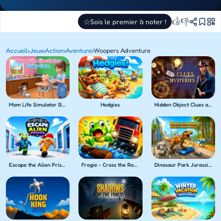
👍
👎
☆
Sois le premier à noter !
Accueil
›
Jeux
›
Action
›
Aventure
›
Woopers Adventure
Mom Life Simulator Baby Care
Hedgies
Hidden Object Clues and Mysteries
Escape the Alien Prison
Frogie - Cross the Roads
Dinosaur Park Jurassic Dino World