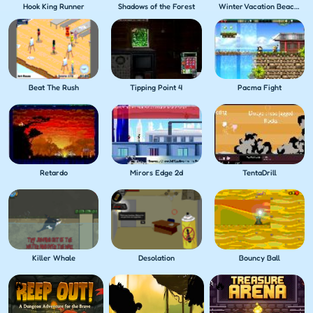
Hook King Runner
Shadows of the Forest
Winter Vacation Beach Games
Beat The Rush
Tipping Point 4
Pacma Fight
Retardo
Mirors Edge 2d
TentaDrill
Killer Whale
Desolation
Bouncy Ball