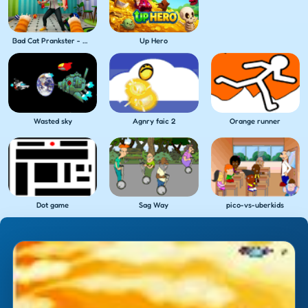
Bad Cat Prankster - Mom's Return
Up Hero
Wasted sky
Agnry faic 2
Orange runner
Dot game
Sag Way
pico-vs-uberkids