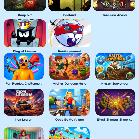
Keep out
Badland
Treasure Arena
King of thieves
Rabbit samurai
Fun Ragdoll Challenge! Mini Games Collection!
Archer Dungeon Hero
MasterScavenger
Iron Legion
Obby Battle Arena
Block Shooter Shoot the Blocks!