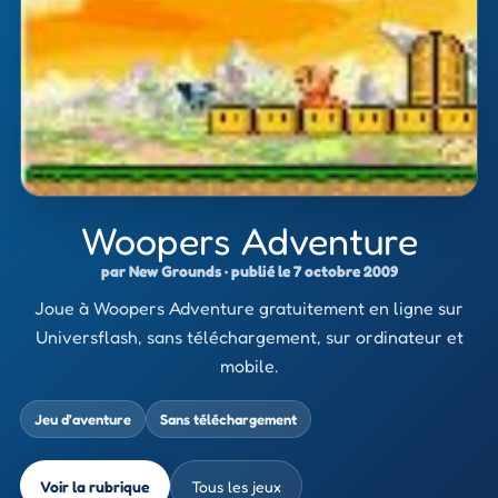
Woopers Adventure
par New Grounds · publié le 7 octobre 2009
Joue à Woopers Adventure gratuitement en ligne sur
Universflash, sans téléchargement, sur ordinateur et
mobile.
Jeu d’aventure
Sans téléchargement
Voir la rubrique
Tous les jeux