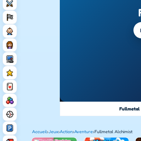
Fullmetal
Accueil
›
Jeux
›
Action
›
Aventure
›
Fullmetal Alchimist