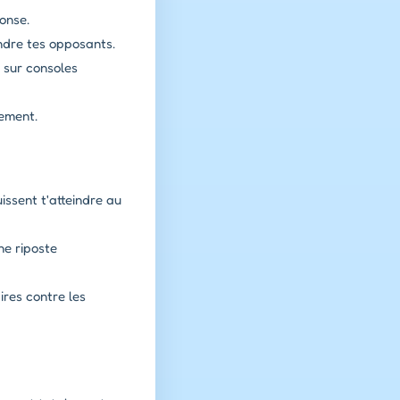
onse.
ndre tes opposants.
sur consoles
tement.
issent t'atteindre au
ne riposte
res contre les