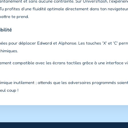
tantanément et sans aucune contrainte. Sur Universflash, l'expérie
Tu profites d'une fluidité optimale directement dans ton navigateu
attre te prend.
ilité
chées pour déplacer Edward et Alphonse. Les touches 'X' et 'C' pe
chimiques.
ement compatible avec les écrans tactiles grâce à une interface virt
himique inutilement ; attends que les adversaires programmés soien
eul coup !