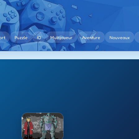
ort
Puzzle
IO
Multijoueur
Aventure
Nouveaux