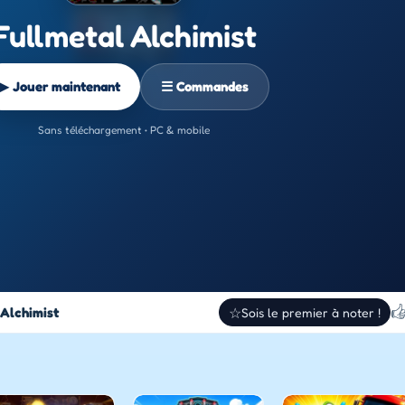
Fullmetal Alchimist
▶ Jouer maintenant
☰ Commandes
Sans téléchargement • PC & mobile

 Alchimist
☆
Sois le premier à noter !