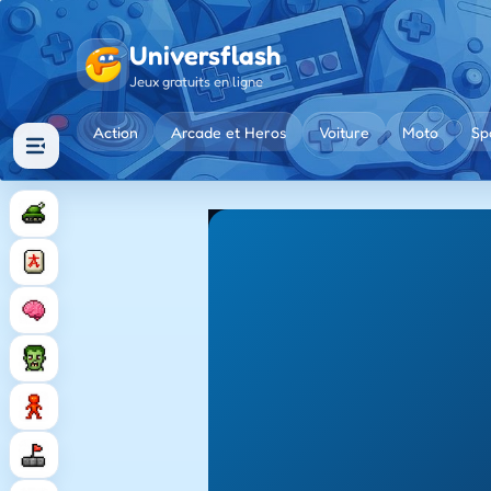
Universflash
Jeux gratuits en ligne
Action
Arcade et Heros
Voiture
Moto
Sp