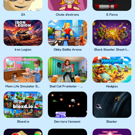
Zit
Chute d'estrons
G Force
Iron Legion
Obby Battle Arena
Block Shooter Shoot the Blocks!
Mom Life Simulator Baby Care
Bad Cat Prankster - Mom's Return
Hedgies
Bloxd io
Derriere l'ennemi
Blaster