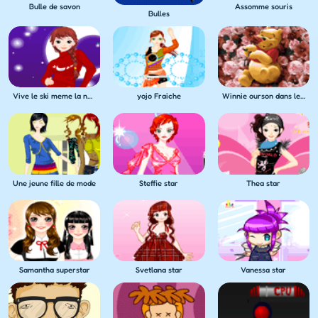
Bulle de savon
Assomme souris
Bulles
Vive le ski meme la nuit
yojo Fraiche
Winnie ourson dans les roses
Une jeune fille de mode
Steffie star
Thea star
Samantha superstar
Svetlana star
Vanessa star