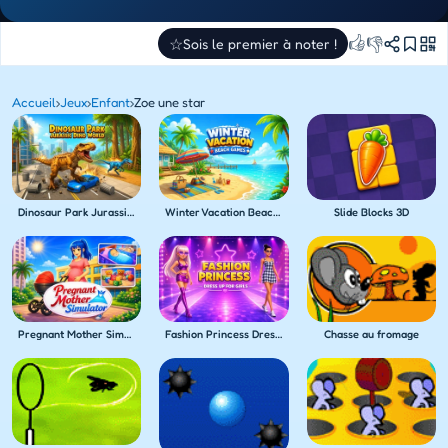
👍
👎
☆
Sois le premier à noter !
Accueil
›
Jeux
›
Enfant
›
Zoe une star
Dinosaur Park Jurassic Dino World
Winter Vacation Beach Games
Slide Blocks 3D
Pregnant Mother Simulator
Fashion Princess Dress Up for Girls
Chasse au fromage