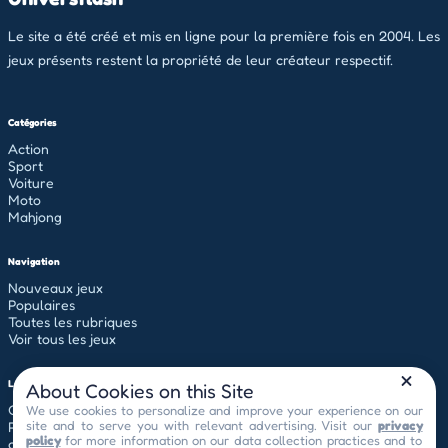
Le site a été créé et mis en ligne pour la première fois en 2004. Les
jeux présents restent la propriété de leur créateur respectif.
Catégories
Action
Sport
Voiture
Moto
Mahjong
Navigation
Nouveaux jeux
Populaires
Toutes les rubriques
Voir tous les jeux
Légal
About Cookies on this Site
Conditions générales d'utilisation
We use cookies to personalize and improve your experience on our
site and to serve you with relevant advertising. Visit our
privacy
Politique de confidentialité
policy
for more information on our data collection practices and to
contact[at]universflash.com