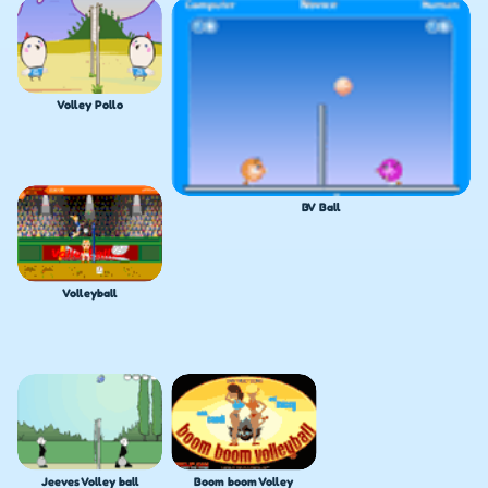
Volley Pollo
BV Ball
Volleyball
Jeeves Volley ball
Boom boom Volley