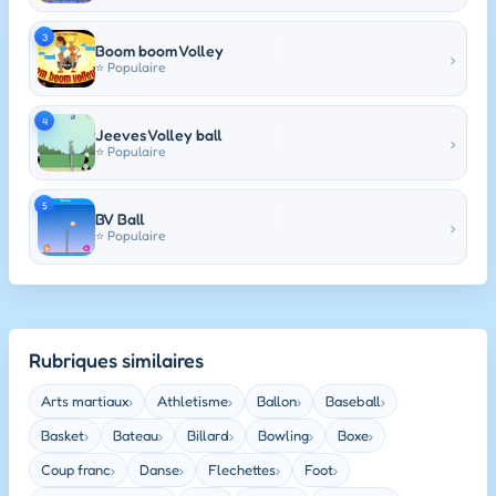
3
Boom boom Volley
›
⭐ Populaire
4
Jeeves Volley ball
›
⭐ Populaire
5
BV Ball
›
⭐ Populaire
Rubriques similaires
Arts martiaux
Athletisme
Ballon
Baseball
›
›
›
›
Basket
Bateau
Billard
Bowling
Boxe
›
›
›
›
›
Coup franc
Danse
Flechettes
Foot
›
›
›
›