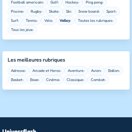
Football americain
Golf
Hockey
Ping pong
›
›
›
›
Piscine
Rugby
Skate
Ski
Snow board
Sport
›
›
›
›
›
›
Surf
Tennis
Velo
Volley
Toutes les rubriques
›
›
›
›
›
Tous les jeux
›
Les meilleures rubriques
Adresse
Arcade et Heros
Aventure
Avion
Ballon
›
›
›
›
›
Basket
Boxe
Cinéma
Classique
Combat
›
›
›
›
›
Universflash