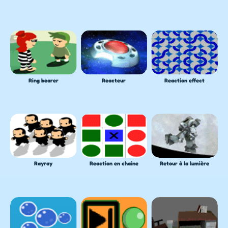
Ring bearer
Reacteur
Reaction effect
Rayray
Reaction en chaine
Retour à la lumière