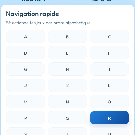
Navigation rapide
Sélectionne tes jeux par ordre alphabétique
A
B
C
D
E
F
G
H
I
J
K
L
M
N
O
P
Q
R
S
T
U