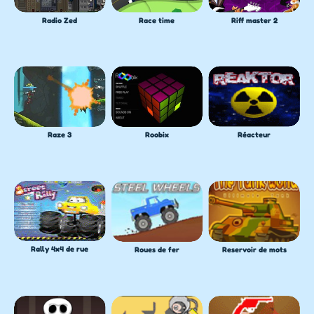
Radio Zed
Race time
Riff master 2
Réacteur
Raze 3
Roobix
Rally 4x4 de rue
Roues de fer
Reservoir de mots