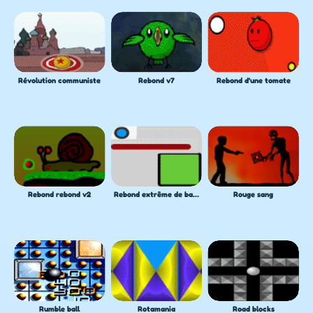
Révolution communiste
Rebond v7
Rebond d'une tomate
Rebond rebond v2
Rebond extrême de balle
Rouge sang
Rumble ball
Rotamania
Road blocks