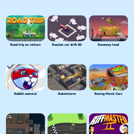
Road trip en voiture
Russian car drift 3D
Runaway toad
Rabbit samurai
Robotstorm
Racing Movie Cars