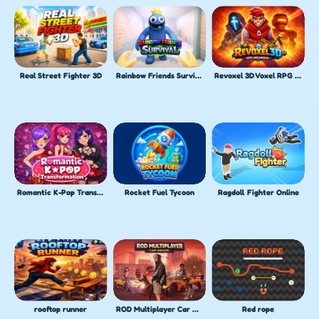
Real Street Fighter 3D
Rainbow Friends Survival
Revoxel 3D Voxel RPG Shooter
Romantic K-Pop Transformation
Rocket Fuel Tycoon
Ragdoll Fighter Online
rooftop runner
ROD Multiplayer Car Driving
Red rope