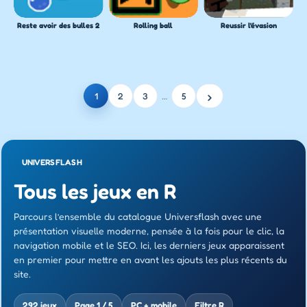
Reste avoir des bulles 2
Rolling ball
Reussir l'évasion
›
1
2
3
…
5
UNIVERSFLASH
Tous les jeux en R
Parcours l’ensemble du catalogue Universflash avec une
présentation visuelle moderne, pensée à la fois pour le clic, la
navigation mobile et le SEO. Ici, les derniers jeux apparaissent
en premier pour mettre en avant les ajouts les plus récents du
site.
292 jeux
Page 1 / 5
PC + mobile
Filtre R