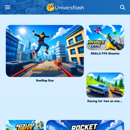
Universflash
RIVALS FPS Shooter
Rooftop Run
Racing for two on one PC