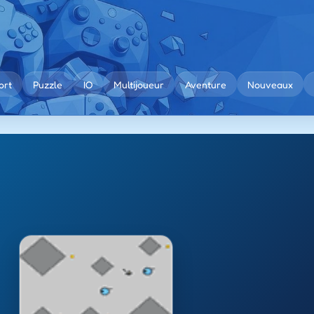
ort
Puzzle
IO
Multijoueur
Aventure
Nouveaux