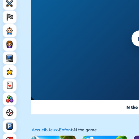
N the
Accueil
›
Jeux
›
Enfant
›
N the game