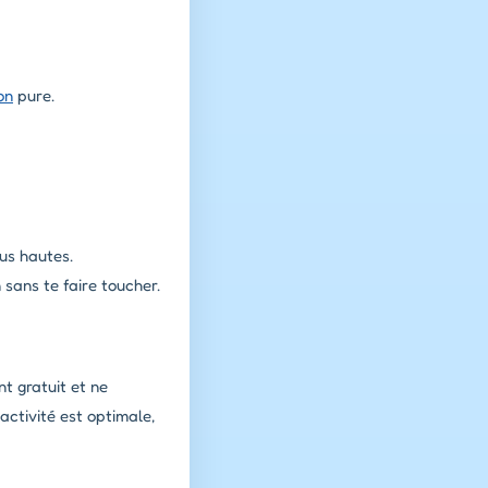
on
pure.
us hautes.
ans te faire toucher.
t gratuit et ne
activité est optimale,