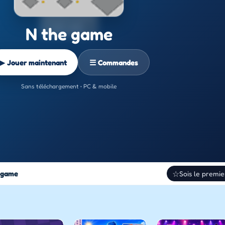
N the game
▶ Jouer maintenant
☰ Commandes
Sans téléchargement • PC & mobile
 game
☆
Sois le premie