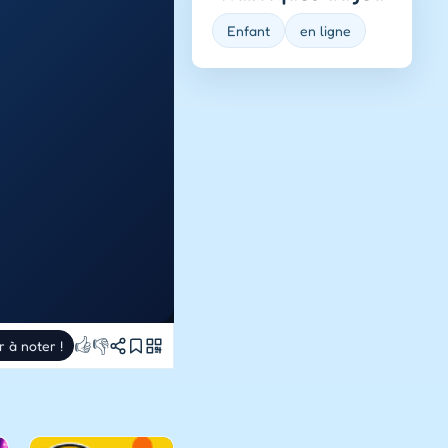
Enfant
en ligne
👍
👎
r à noter !