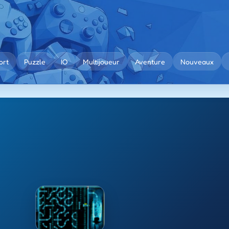
ort
Puzzle
IO
Multijoueur
Aventure
Nouveaux