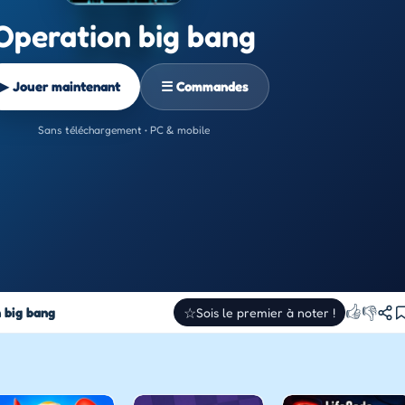
Operation big bang
▶ Jouer maintenant
☰ Commandes
Sans téléchargement • PC & mobile
👍
👎
 big bang
☆
Sois le premier à noter !