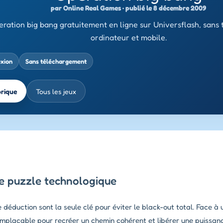
par Online Real Games · publié le 8 décembre 2009
ration big bang gratuitement en ligne sur Universflash, sans
ordinateur et mobile.
exion
Sans téléchargement
brique
Tous les jeux
 ce puzzle technologique
déduction sont la seule clé pour éviter le black-out total. Face à 
 implacable pour recréer un chemin cohérent et libérer une puissa