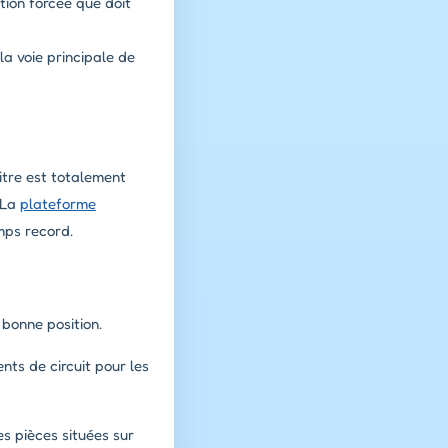
tion forcée que doit
la voie principale de
itre est totalement
. La
plateforme
mps record.
 bonne position.
nts de circuit pour les
s pièces situées sur