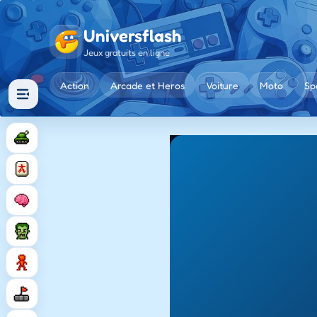
Universflash
Jeux gratuits en ligne
Action
Arcade et Heros
Voiture
Moto
Sp