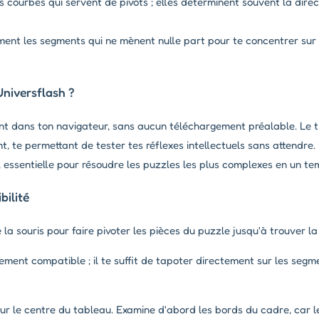
 courbes qui servent de pivots ; elles déterminent souvent la direc
ment les segments qui ne mènent nulle part pour te concentrer sur 
Universflash ?
ent dans ton navigateur, sans aucun téléchargement préalable. Le t
t, te permettant de tester tes réflexes intellectuels sans attendre
 essentielle pour résoudre les puzzles les plus complexes en un te
ilité
e la souris pour faire pivoter les pièces du puzzle jusqu'à trouver la
ement compatible ; il te suffit de tapoter directement sur les segme
r le centre du tableau. Examine d'abord les bords du cadre, car le