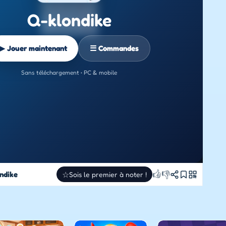
Q-klondike
▶ Jouer maintenant
☰ Commandes
Sans téléchargement • PC & mobile
👍
👎
ndike
☆
Sois le premier à noter !