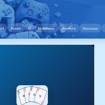
ort
Puzzle
IO
Multijoueur
Aventure
Nouveaux