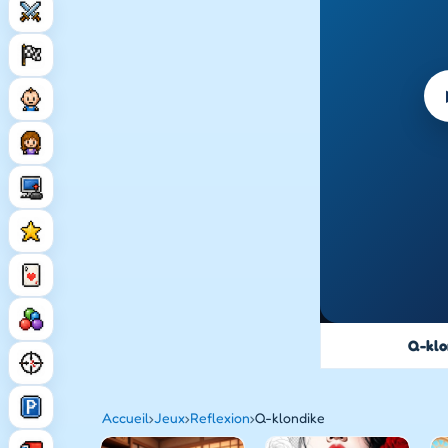
Q-klo
Accueil
›
Jeux
›
Reflexion
›
Q-klondike