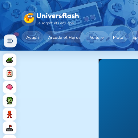
Universflash
Jeux gratuits en ligne
Action
Arcade et Heros
Voiture
Moto
Sp