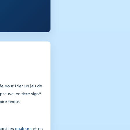
ée pour trier un jeu de
preuve, ce titre signé
re finale.
nant les
couleurs
et en