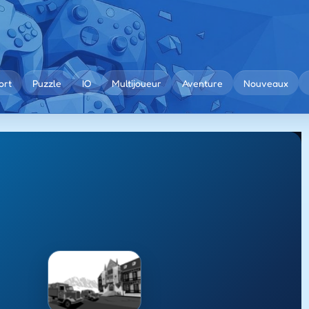
ort
Puzzle
IO
Multijoueur
Aventure
Nouveaux