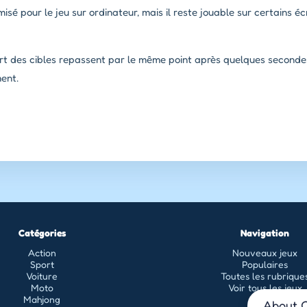
misé pour le jeu sur ordinateur, mais il reste jouable sur certains éc
art des cibles repassent par le même point après quelques seconde
ment.
Catégories
Navigation
Action
Nouveaux jeux
Sport
Populaires
Voiture
Toutes les rubrique
Moto
Voir tous les jeux
Mahjong
About C