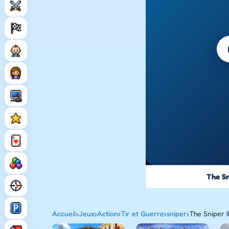
The Sn
Accueil
›
Jeux
›
Action
›
Tir et Guerre
›
sniper
›
The Sniper I