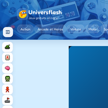
Universflash
Jeux gratuits en ligne
Action
Arcade et Heros
Voiture
Moto
Sp