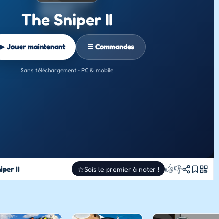
The Sniper II
▶ Jouer maintenant
☰ Commandes
Sans téléchargement • PC & mobile
👍
👎
iper II
☆
Sois le premier à noter !
I