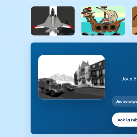
Joue à 
Jeu de snip
Voir la ru