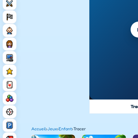
Tra
Accueil
›
Jeux
›
Enfant
›
Tracer