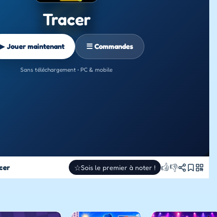
Tracer
▶ Jouer maintenant
☰ Commandes
Sans téléchargement • PC & mobile
👍
👎
cer
☆
Sois le premier à noter !