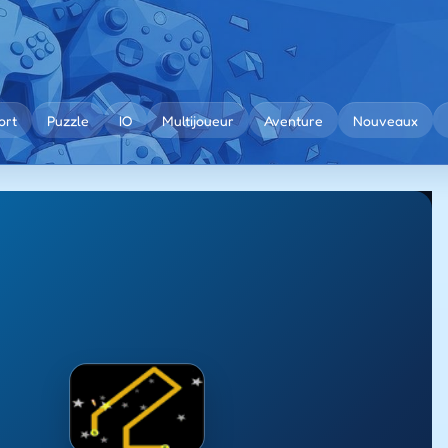
ort
Puzzle
IO
Multijoueur
Aventure
Nouveaux