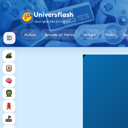
Universflash
Jeux gratuits en ligne
Action
Arcade et Heros
Voiture
Moto
Sp