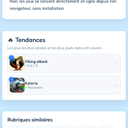
Non, les jeux se lancent directement en ligne depuis ton
navigateur, sans installation.
🔥 Tendances
Les jeux les plus solides et les plus joués dans cet univers.
1
Viking attack
›
⭐ 5,0 / 5
2
Asterix
›
⭐ Populaire
Rubriques similaires