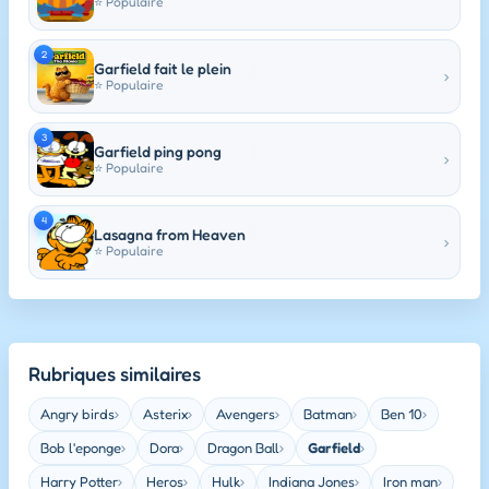
⭐ Populaire
2
Garfield fait le plein
›
⭐ Populaire
3
Garfield ping pong
›
⭐ Populaire
4
Lasagna from Heaven
›
⭐ Populaire
Rubriques similaires
Angry birds
Asterix
Avengers
Batman
Ben 10
›
›
›
›
›
Bob l'eponge
Dora
Dragon Ball
Garfield
›
›
›
›
Harry Potter
Heros
Hulk
Indiana Jones
Iron man
›
›
›
›
›