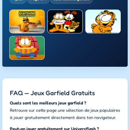
FAQ — Jeux Garfield Gratuits
Quels sont les meilleurs jeux garfield ?
Retrouve sur cette page une sélection de jeux populaires
à jouer gratuitement directement dans ton navigateur.
Peut-on jouer gratuitement sur Universflash ?