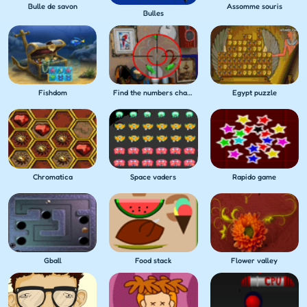
Bulle de savon
Assomme souris
Bulles
Fishdom
Find the numbers challenge 33
Egypt puzzle
Chromatica
Space vaders
Rapido game
Gball
Food stack
Flower valley