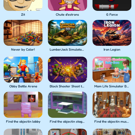
Zit
Chute d'estrons
G Force
Never by Color!
LumberJack Simulator 3D
Iron Legion
Obby Battle Arena
Block Shooter Shoot the Blocks!
Mom Life Simulator Baby Care
Find the objectin lobby
Find the objectin stage show
Find the objectin museum