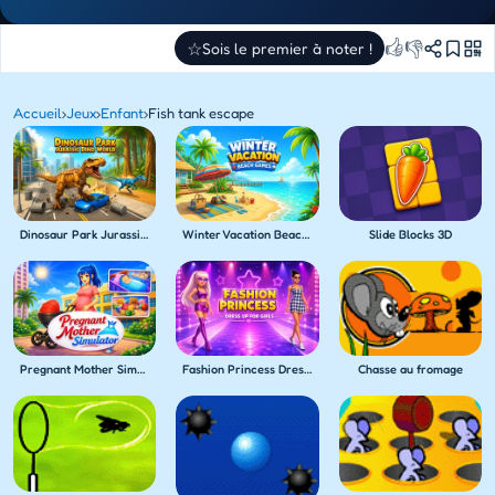
👍
👎
☆
Sois le premier à noter !
Accueil
›
Jeux
›
Enfant
›
Fish tank escape
Dinosaur Park Jurassic Dino World
Winter Vacation Beach Games
Slide Blocks 3D
Pregnant Mother Simulator
Fashion Princess Dress Up for Girls
Chasse au fromage