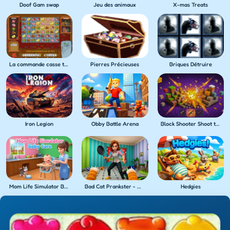
Doof Gam swap
Jeu des animaux
X-mas Treats
La commande casse tête
Pierres Précieuses
Briques Détruire
Iron Legion
Obby Battle Arena
Block Shooter Shoot the Blocks!
Mom Life Simulator Baby Care
Bad Cat Prankster - Mom's Return
Hedgies