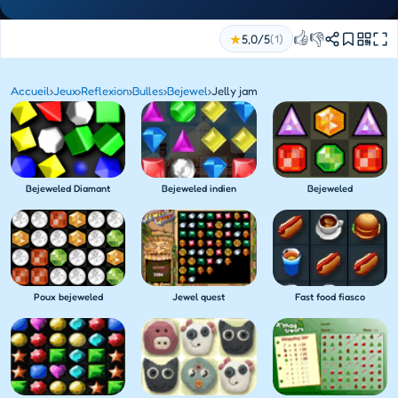
👍
👎
★
5,0/5
(1)
Accueil
›
Jeux
›
Reflexion
›
Bulles
›
Bejewel
›
Jelly jam
Bejeweled Diamant
Bejeweled indien
Bejeweled
Poux bejeweled
Jewel quest
Fast food fiasco